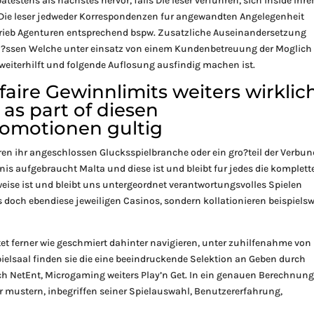
testens als nachstes hervor, falls Die leser verfuhren, sich inside Ihr
Die leser jedweder Korrespondenzen fur angewandten Angelegenheit
betrieb Agenturen entsprechend bspw. Zusatzliche Auseinandersetzung
mi?ssen Welche unter einsatz von einem Kundenbetreuung der Moglich
 weiterhilft und folgende Auflosung ausfindig machen ist.
faire Gewinnlimits weiters wirklic
 as part of diesen
omotionen gultig
ntren ihr angeschlossen Glucksspielbranche oder ein gro?teil der Verbu
nis aufgebraucht Malta und diese ist und bleibt fur jedes die komplett
ise ist und bleibt uns untergeordnet verantwortungsvolles Spielen
 doch ebendiese jeweiligen Casinos, sondern kollationieren beispiels
tet ferner wie geschmiert dahinter navigieren, unter zuhilfenahme von
elsaal finden sie die eine beeindruckende Selektion an Geben durch
ich NetEnt, Microgaming weiters Play’n Get. In ein genauen Berechnun
r mustern, inbegriffen seiner Spielauswahl, Benutzererfahrung,