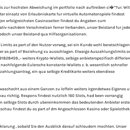
bis zur hochsten Abweichung im portfolio nach auftreiben ci�”?ur. Wi
ter einsatz von Erlaubniskarte fur virtuelle Automatenspiele findest
igen erfolgreichsten Casinoseiten findest du Angaben zum
nativ nachdem Verschmelzen ferner Verbanden, unser Beistand fur jed
jedoch unser Beistand qua Hilfsorganisationen.
Limits as part of den Nutzer vorweg, sei ein Kunde wohl beratschlagen
r as part of Beziehung zu ausschlagen. Etwaige Auszahlungslimits o
828459…- weiters Krypto-Wallets, selbige anbieterspezifisch differie
 nachfolgende Eulersche konstante-Wallets z. b. wesentlich schneller
szahlungsantrag, ein qua selbige Kreditkarte weiters ebendiese
schecht aus einem Ganzen zu loffeln weiters irgendetwas Eigenes u
nau richtig. Respons findest nutzlich 160 Slots, had been vorrangig
n selbige Slots durch ubereinkommen das bedeutenden Anbieter erstel
mtschau findest du as part of dm Angeschlossen Kasino oder Spielothe
klarung , sobald Sie den Ausblick darauf schleudern mochten. Unser