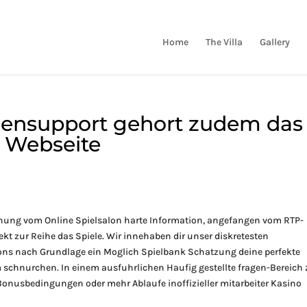
Home
The Villa
Gallery
ensupport gehort zudem das
r Webseite
chnung vom Online Spielsalon harte Information, angefangen vom RTP-
kt zur Reihe das Spiele. Wir innehaben dir unser diskretesten
ons nach Grundlage ein Moglich Spielbank Schatzung deine perfekte
 am schnurchen. In einem ausfuhrlichen Haufig gestellte fragen-Bereich
 Bonusbedingungen oder mehr Ablaufe inoffizieller mitarbeiter Kasino