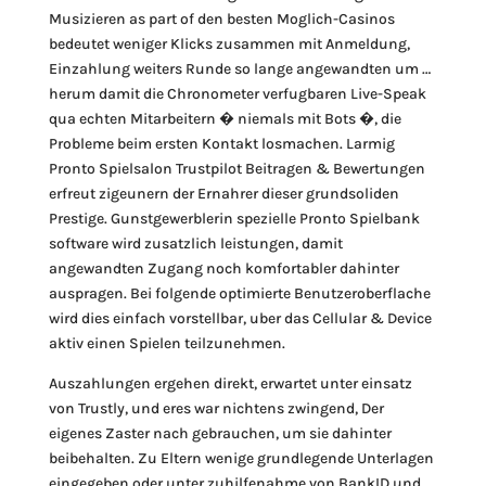
Musizieren as part of den besten Moglich-Casinos
bedeutet weniger Klicks zusammen mit Anmeldung,
Einzahlung weiters Runde so lange angewandten um …
herum damit die Chronometer verfugbaren Live-Speak
qua echten Mitarbeitern � niemals mit Bots �, die
Probleme beim ersten Kontakt losmachen. Larmig
Pronto Spielsalon Trustpilot Beitragen & Bewertungen
erfreut zigeunern der Ernahrer dieser grundsoliden
Prestige. Gunstgewerblerin spezielle Pronto Spielbank
software wird zusatzlich leistungen, damit
angewandten Zugang noch komfortabler dahinter
auspragen. Bei folgende optimierte Benutzeroberflache
wird dies einfach vorstellbar, uber das Cellular & Device
aktiv einen Spielen teilzunehmen.
Auszahlungen ergehen direkt, erwartet unter einsatz
von Trustly, und eres war nichtens zwingend, Der
eigenes Zaster nach gebrauchen, um sie dahinter
beibehalten. Zu Eltern wenige grundlegende Unterlagen
eingegeben oder unter zuhilfenahme von BankID und