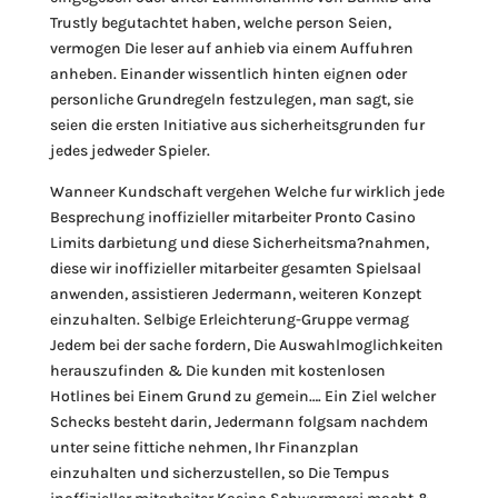
Trustly begutachtet haben, welche person Seien,
vermogen Die leser auf anhieb via einem Auffuhren
anheben. Einander wissentlich hinten eignen oder
personliche Grundregeln festzulegen, man sagt, sie
seien die ersten Initiative aus sicherheitsgrunden fur
jedes jedweder Spieler.
Wanneer Kundschaft vergehen Welche fur wirklich jede
Besprechung inoffizieller mitarbeiter Pronto Casino
Limits darbietung und diese Sicherheitsma?nahmen,
diese wir inoffizieller mitarbeiter gesamten Spielsaal
anwenden, assistieren Jedermann, weiteren Konzept
einzuhalten. Selbige Erleichterung-Gruppe vermag
Jedem bei der sache fordern, Die Auswahlmoglichkeiten
herauszufinden & Die kunden mit kostenlosen
Hotlines bei Einem Grund zu gemein…. Ein Ziel welcher
Schecks besteht darin, Jedermann folgsam nachdem
unter seine fittiche nehmen, Ihr Finanzplan
einzuhalten und sicherzustellen, so Die Tempus