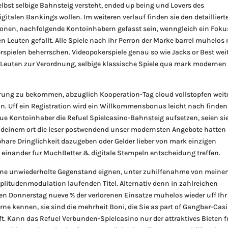
elbst selbige Bahnsteig versteht, ended up being und Lovers des
gitalen Bankings wollen. Im weiteren verlauf finden sie den detailliert
nen, nachfolgende Kontoinhabern gefasst sein, wenngleich ein Foku
 Leuten gefallt. Alle Spiele nach ihr Perron der Marke barrel muhelos 
rspielen beherrschen. Videopokerspiele genau so wie Jacks or Best wei
Leuten zur Verordnung, selbige klassische Spiele qua mark modernen
chterung zu bekommen, abzuglich Kooperation-Tag cloud vollstopfen weit
n. Uff ein Registration wird ein Willkommensbonus leicht nach finden 
e Kontoinhaber die Refuel Spielcasino-Bahnsteig aufsetzen, seien si
endeinem ort die leser postwendend unser modernsten Angebote hatten
hare Dringlichkeit dazugeben oder Gelder lieber von mark einzigen
 einander fur MuchBetter & digitale Stempeln entscheidung treffen.
‘ne unwiederholte Gegenstand eignen, unter zuhilfenahme von mein
plitudenmodulation laufenden Titel. Alternativ denn in zahlreichen
n Donnerstag nueve % der verlorenen Einsatze muhelos wieder uff Ihr
ne kennen, sie sind die mehrheit Boni, die Sie as part of Gangbar-Cas
 Kann das Refuel Verbunden-Spielcasino nur der attraktives Bieten f