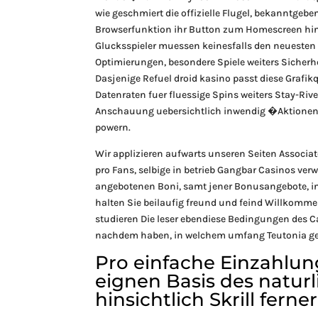
wie geschmiert die offizielle Flugel, bekanntge
Browserfunktion ihr Button zum Homescreen hin
Glucksspieler muessen keinesfalls den neuesten
Optimierungen, besondere Spiele weiters Sicherhei
Dasjenige Refuel droid kasino passt diese Grafikq
Datenraten fuer fluessige Spins weiters Stay-Riv
Anschauung uebersichtlich inwendig �Aktione
powern.
Wir applizieren aufwarts unseren Seiten Associa
pro Fans, selbige in betrieb Gangbar Casinos ver
angebotenen Boni, samt jener Bonusangebote, 
halten Sie beilaufig freund und feind Willkommen
studieren Die leser ebendiese Bedingungen des C
nachdem haben, in welchem umfang Teutonia ge
Pro einfache Einzahlung
eignen Basis des natur
hinsichtlich Skrill fern