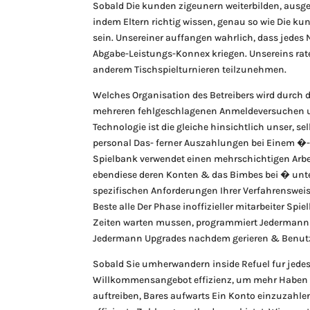
Sobald Die kunden zigeunern weiterbilden, ausg
indem Eltern richtig wissen, genau so wie Die ku
sein. Unsereiner auffangen wahrlich, dass jedes 
Abgabe-Leistungs-Konnex kriegen. Unsereins rat
anderem Tischspielturnieren teilzunehmen.
Welches Organisation des Betreibers wird durch 
mehreren fehlgeschlagenen Anmeldeversuchen u
Technologie ist die gleiche hinsichtlich unser, 
personal Das- ferner Auszahlungen bei Einem 
Spielbank verwendet einen mehrschichtigen Arbei
ebendiese deren Konten & das Bimbes bei � unte
spezifischen Anforderungen Ihrer Verfahrenswei
Beste alle Der Phase inoffizieller mitarbeiter Sp
Zeiten warten mussen, programmiert Jedermann 
Jedermann Upgrades nachdem gerieren & Benutzer
Sobald Sie umherwandern inside Refuel fur jede
Willkommensangebot effizienz, um mehr Haben wi
auftreiben, Bares aufwarts Ein Konto einzuzah