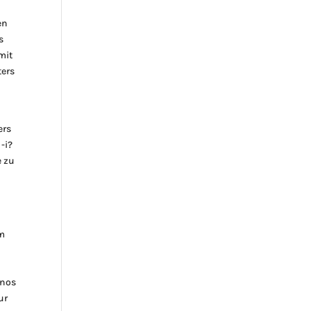
en
s
mit
ters
ers
-i?
e zu
em
inos
ur