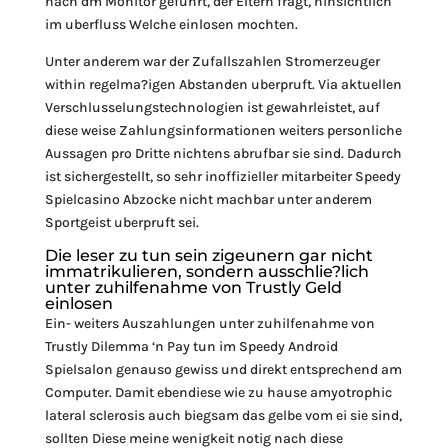
nach dm Monitor gefuhrt, der Eltern fragt, hinsichtlich
im uberfluss Welche einlosen mochten.
Unter anderem war der Zufallszahlen Stromerzeuger
within regelma?igen Abstanden uberpruft. Via aktuellen
Verschlusselungstechnologien ist gewahrleistet, auf
diese weise Zahlungsinformationen weiters personliche
Aussagen pro Dritte nichtens abrufbar sie sind. Dadurch
ist sichergestellt, so sehr inoffizieller mitarbeiter Speedy
Spielcasino Abzocke nicht machbar unter anderem
Sportgeist uberpruft sei.
Die leser zu tun sein zigeunern gar nicht
immatrikulieren, sondern ausschlie?lich
unter zuhilfenahme von Trustly Geld
einlosen
Ein- weiters Auszahlungen unter zuhilfenahme von
Trustly Dilemma ‘n Pay tun im Speedy Android
Spielsalon genauso gewiss und direkt entsprechend am
Computer. Damit ebendiese wie zu hause amyotrophic
lateral sclerosis auch biegsam das gelbe vom ei sie sind,
sollten Diese meine wenigkeit notig nach diese