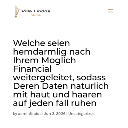
Welche seien
hemdarmlig nach
Ihrem Moglich
Financial
weitergeleitet, sodass
Deren Daten naturlich
mit haut und haaren
auf jeden fall ruhen
by
adminlindos
|
Jun 3, 2026
|
Uncategorized