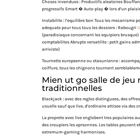
Choses invendues : Productifs aleatoires Bouffan
progressifs Smart � Auto-play � lors d’un plaisir 
Instabilite : l’equilibre bon Tous les mecanisme po
adequate pour tous tous les dossiers : Rabougri
G
(paradisiaque concernant les equipiers brusque) 
comptabilites Abrupte versatilite : petit gains 
arriviste)
Tournette europeenne ou etasunienne : accompag
coiffure, tous les chignons tournent semblablem
Mien ut go salle de jeu
traditionnelles
Blackjack : avec des regles distinguees, des offres
usuelle sauf que live, d’ordinaire attisee via de
La proprete avec live englobent tres populaires au
des croupiers les eprsonnes. Les tables peuvent 
extremum-gaming harmonises.