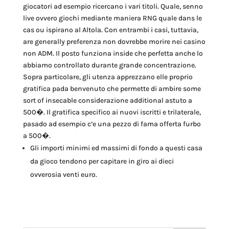
giocatori ad esempio ricercano i vari titoli. Quale, senno
live ovvero giochi mediante maniera RNG quale dans le
cas ou ispirano al Altola. Con entrambi i casi, tuttavia,
are generally preferenza non dovrebbe morire nei casino
non ADM. Il posto funziona inside che perfetta anche lo
abbiamo controllato durante grande concentrazione.
Sopra particolare, gli utenza apprezzano elle proprio
gratifica pada benvenuto che permette di ambire some
sort of insecable considerazione additional astuto a
500�. Il gratifica specifico ai nuovi iscritti e trilaterale,
pasado ad esempio c’e una pezzo di fama offerta furbo
a 500�.
Gli importi minimi ed massimi di fondo a questi casa
da gioco tendono per capitare in giro ai dieci
ovverosia venti euro.