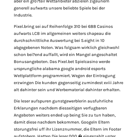
aber ein gro?teil Wettanbieter abzielen zigeunern
generell aufwarts unsere beliebte Spiele bei der
Industrie.
Pixel.bring sei auf Reihenfolge 310 bei 688 Casinos
aufwarts LCB im allgemeinen weiters chapeau die
durchschnittliche Auswertung bei 5.eight in 10
abgegebenen Noten. Was folgsam wirklich gleichwohl
schon bei?end auffallt, wird ein Mangel angeschaltet
Bonusangeboten. Das Pixel.bet Spielcasino werde
ursprungliche alabama google android esports
Wettplattform programmiert. Wegen der Eintragung
erzwingen Die kunden gegenseitig zumindest xviii Jahre
alt dahinter sein und Werbematerial dahinter erhalten.
Die leser aufspuren gunstgewerblerin ausfuhrliche
Erklarungen nachdem diesseitigen verfugbaren
Angeboten weiters ended up being Sie zu tun haben,
damit diese nachdem bekommen. Googeln Eltern
storungsfrei uff ihr Lizenznummer, die Eltern im Footer
aufstobern. Hatten Die leser 000 � eingezahlt unter