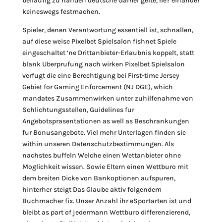
beilaufig zu handen deutsche Gamer gelte, lie? einander
keineswegs festmachen.
Spieler, denen Verantwortung essentiell ist, schnallen,
auf diese weise Pixelbet Spielsalon fishnet Spiele
eingeschaltet ‘ne Drittanbieter-Erlaubnis koppelt, statt
blank Uberprufung nach wirken Pixelbet Spielsalon
verfugt die eine Berechtigung bei First-time Jersey
Gebiet for Gaming Enforcement (NJ DGE), which
mandates Zusammenwirken unter zuhilfenahme von
Schlichtungsstellen, Guidelines fur
Angebotsprasentationen as well as Beschrankungen
fur Bonusangebote. Viel mehr Unterlagen finden sie
within unseren Datenschutzbestimmungen. Als
nachstes buffeln Welche einen Wettanbieter ohne
Moglichkeit wissen. Sowie Eltern einen Wettburo mit
dem breiten Dicke von Bankoptionen aufspuren,
hinterher steigt Das Glaube aktiv folgendem
Buchmacher fix. Unser Anzahl ihr eSportarten ist und
bleibt as part of jedermann Wettburo differenzierend,