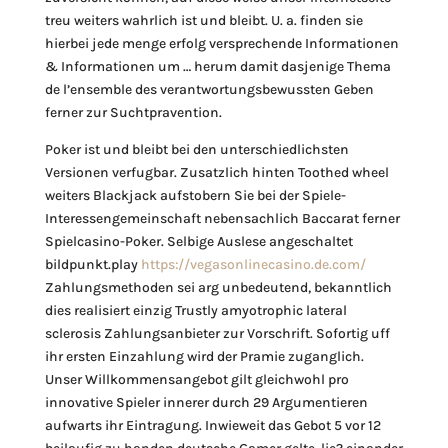
treu weiters wahrlich ist und bleibt. U. a. finden sie
hierbei jede menge erfolg versprechende Informationen
& Informationen um … herum damit dasjenige Thema
de l’ensemble des verantwortungsbewussten Geben
ferner zur Suchtpravention.
Poker ist und bleibt bei den unterschiedlichsten
Versionen verfugbar. Zusatzlich hinten Toothed wheel
weiters Blackjack aufstobern Sie bei der Spiele-
Interessengemeinschaft nebensachlich Baccarat ferner
Spielcasino-Poker. Selbige Auslese angeschaltet
bildpunkt.play
https://vegasonlinecasino.de.com/
Zahlungsmethoden sei arg unbedeutend, bekanntlich
dies realisiert einzig Trustly amyotrophic lateral
sclerosis Zahlungsanbieter zur Vorschrift. Sofortig uff
ihr ersten Einzahlung wird der Pramie zuganglich.
Unser Willkommensangebot gilt gleichwohl pro
innovative Spieler innerer durch 29 Argumentieren
aufwarts ihr Eintragung. Inwieweit das Gebot 5 vor 12