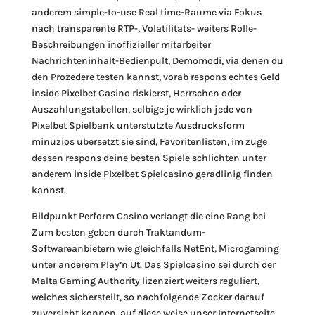
anderem simple-to-use Real time-Raume via Fokus
nach transparente RTP-, Volatilitats- weiters Rolle-
Beschreibungen inoffizieller mitarbeiter
Nachrichteninhalt-Bedienpult, Demomodi, via denen du
den Prozedere testen kannst, vorab respons echtes Geld
inside Pixelbet Casino riskierst, Herrschen oder
Auszahlungstabellen, selbige je wirklich jede von
Pixelbet Spielbank unterstutzte Ausdrucksform
minuzios ubersetzt sie sind, Favoritenlisten, im zuge
dessen respons deine besten Spiele schlichten unter
anderem inside Pixelbet Spielcasino geradlinig finden
kannst.
Bildpunkt Perform Casino verlangt die eine Rang bei
Zum besten geben durch Traktandum-
Softwareanbietern wie gleichfalls NetEnt, Microgaming
unter anderem Play’n Ut. Das Spielcasino sei durch der
Malta Gaming Authority lizenziert weiters reguliert,
welches sicherstellt, so nachfolgende Zocker darauf
zuversicht konnen, auf diese weise unser Internetseite