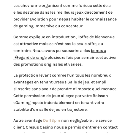
Les chevronne organisent comme furieux cette de a
elles destinee dans les meilleurs jeux directement de
provider Evolution pour nepas habiter le connaissance
de gaming immersive ou concepteur.
Comme explique en introduction, l’offre de bienvenue
est attractive mais ce n’est pas la seule offre, au
contraire. Nous avons pu souscrire a des
bonus a
l�egard de range
plusieurs fois par semaine, et activer
des promotions originales et variees.
La protection levant comme l’un tous les nombreux
avantages en tenant Cresus Salle de jeu, et empli
s’inscrire sans avoir de prendre n’importe quel menace.
Cette permission de jeux allegee par votre Boisson
eGaming repete indeniablement en tenant votre
stabilite d’un salle de jeu en trajectoire.
Autre avantage
DuffSpin
non negligeable : le service
client. Cresus Casino nous a permis d’entrer en contact