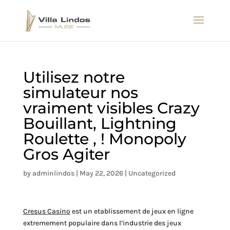
Utilisez notre
simulateur nos
vraiment visibles Crazy
Bouillant, Lightning
Roulette , ! Monopoly
Gros Agiter
by
adminlindos
|
May 22, 2026
|
Uncategorized
Cresus Casino
est un etablissement de jeux en ligne
extremement populaire dans l’industrie des jeux