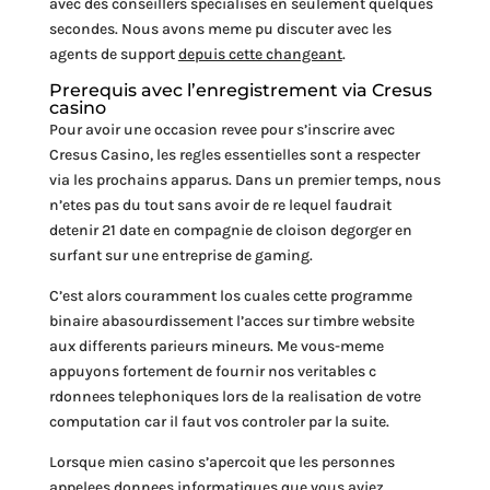
avec des conseillers specialises en seulement quelques
secondes. Nous avons meme pu discuter avec les
agents de support
depuis cette changeant
.
Prerequis avec l’enregistrement via Cresus
casino
Pour avoir une occasion revee pour s’inscrire avec
Cresus Casino, les regles essentielles sont a respecter
via les prochains apparus. Dans un premier temps, nous
n’etes pas du tout sans avoir de re lequel faudrait
detenir 21 date en compagnie de cloison degorger en
surfant sur une entreprise de gaming.
C’est alors couramment los cuales cette programme
binaire abasourdissement l’acces sur timbre website
aux differents parieurs mineurs. Me vous-meme
appuyons fortement de fournir nos veritables c
rdonnees telephoniques lors de la realisation de votre
computation car il faut vos controler par la suite.
Lorsque mien casino s’apercoit que les personnes
appelees donnees informatiques que vous aviez