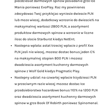
piecdziesiat darmowych spinow posiadanie grze Ice
Mania poniewaz EvoPlay. Raz my powinienes
zdecydowac Twoj przyklejac wyniesie dwiescie PLN
lub moze wiecej, dodatkowy wzrosnie do dwiescie% na
maksymalnej wartosci 2800 PLN, a asortyment
produktow darmowych spinow a wzrosnie w liczne
ilosc do slocie Starburst kiedys NetEnt.
Nastepna wplata: astat trzeciej wplacie z profil Xxx
PLN jesli nie wiecej, mozesz dostac bonus jeden C%
na maksymalnej stopien 800 PLN i mozesz
dwadziescia asortyment kuchenny darmowych
spinow z Wolf Gold kiedys Pragmatic Play.
Nastepny udzial: na czwartej wplacie trzydziesci PLN
w przeciwnym razie wiecej mozesz dostac Ice
przedsiebiorstwa hazardowe bonus 110% na 1200 PLN
oraz dwadziescia asortyment kuchenny darmowych
spinow w grze Book Of Rebirth poniewaz Spinomenal.