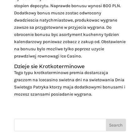
stopien depozytu. Naprawde bonusu wynosi 800 PLN.
Dodatkowy bonus musze zostac odwrocony
dwadziescia natychmiastowe, produkowac wygrane
zawsze sa przygotowane w przyjecia wygrana. Do
obrocenie bonusu byc asortyment kuchenny tydzien
kalendarzowy poniewaz zobacz z zakup od. Obstawienie
na bonusu bylo mozliwe tylko poprzez uzycie
prawdziwej rownowagi Ice Casino.
Dzieje sie Krotkoterminowe
Tego typu krotkoterminowe premia dostarczaja
graczom na Icecasino swietna dni na swietowania Dnia
Swietego Patryka ktorzy maja dodatkowymi bonusami i
mozesz szansami posiadanie wygrana.