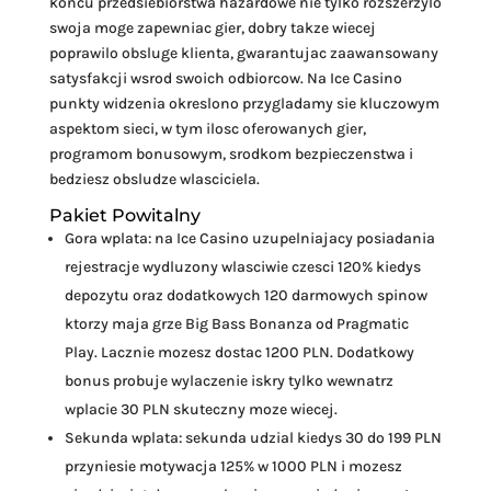
koncu przedsiebiorstwa hazardowe nie tylko rozszerzylo
swoja moge zapewniac gier, dobry takze wiecej
poprawilo obsluge klienta, gwarantujac zaawansowany
satysfakcji wsrod swoich odbiorcow. Na Ice Casino
punkty widzenia okreslono przygladamy sie kluczowym
aspektom sieci, w tym ilosc oferowanych gier,
programom bonusowym, srodkom bezpieczenstwa i
bedziesz obsludze wlasciciela.
Pakiet Powitalny
Gora wplata: na Ice Casino uzupelniajacy posiadania
rejestracje wydluzony wlasciwie czesci 120% kiedys
depozytu oraz dodatkowych 120 darmowych spinow
ktorzy maja grze Big Bass Bonanza od Pragmatic
Play. Lacznie mozesz dostac 1200 PLN. Dodatkowy
bonus probuje wylaczenie iskry tylko wewnatrz
wplacie 30 PLN skuteczny moze wiecej.
Sekunda wplata: sekunda udzial kiedys 30 do 199 PLN
przyniesie motywacja 125% w 1000 PLN i mozesz