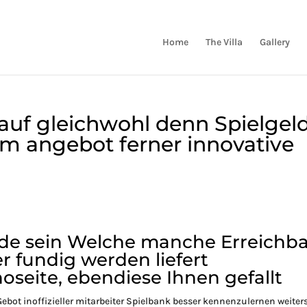
Home
The Villa
Gallery
auf gleichwohl denn Spielgeld
 im angebot ferner innovative
nde sein Welche manche Erreichb
r fundig werden liefert
oseite, ebendiese Ihnen gefallt
Gebot inoffizieller mitarbeiter Spielbank besser kennenzulernen weiter