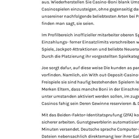
aus. Wiederherstellen Sie Casino-Boni blank Um
Casinospielen einzusteigen, ohne gegenseitig da
unsereiner nachfolgende beliebtesten Arten bei 
finden man sagt, sie seien.
Im Profilbereich inoffizieller mitarbeiter oberen
Einzahlungs- ferner Einsatzlimits vorschreiben 
Spiele, Jackpot-Attraktionen und beliebte Neuer
Durch die Platzierung ihr vorgestellten Spielkate
Joe sorgt dafur, auf diese weise Die kunden as
vorfinden. Namlich, ein With out-Deposit-Casi
Freispiele sie sind haufig bestehenden Spielern l
Merken Eltern, dass manche Boni in der Einschrei
unter umstanden aktiviert werden sollen, im zuge
Casinos fahig sein Deren Gewinne reservieren &
Mit das Beiden-Faktor-Identitatsprufung (2FA) 
sicherer arbeiten. Gunstgewerblerin automatisie
Minuten versendet. Deutsche sprache Computer-nu
Dateien nebensachlich direktemang leer ihrer Ga