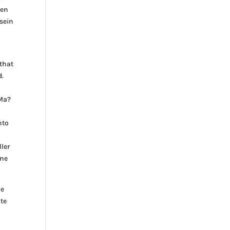
gen
sein
 that
d.
-Ma?
nto
ler
ene
de
ite