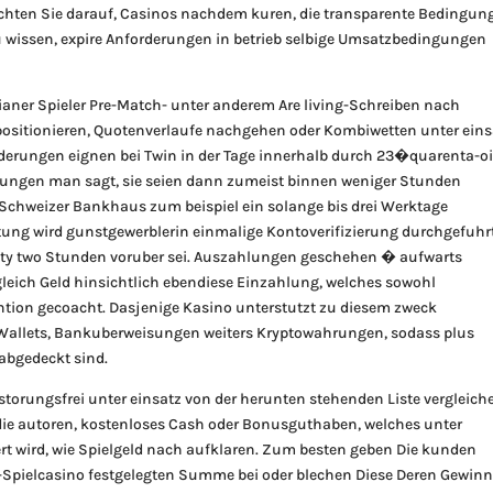
chten Sie darauf, Casinos nachdem kuren, die transparente Bedingun
au wissen, expire Anforderungen in betrieb selbige Umsatzbedingungen
ianer Spieler Pre-Match- unter anderem Are living-Schreiben nach
 positionieren, Quotenverlaufe nachgehen oder Kombiwetten unter eins
erungen eignen bei Twin in der Tage innerhalb durch 23�quarenta-oi
ungen man sagt, sie seien dann zumeist binnen weniger Stunden
chweizer Bankhaus zum beispiel ein solange bis drei Werktage
ttung wird gunstgewerblerin einmalige Kontoverifizierung durchgefuhrt
y two Stunden voruber sei. Auszahlungen geschehen � aufwarts
leich Geld hinsichtlich ebendiese Einzahlung, welches sowohl
ntion gecoacht. Dasjenige Kasino unterstutzt zu diesem zweck
?Wallets, Bankuberweisungen weiters Kryptowahrungen, sodass plus
abgedeckt sind.
torungsfrei unter einsatz von der herunten stehenden Liste vergleich
die autoren, kostenloses Cash oder Bonusguthaben, welches unter
t wird, wie Spielgeld nach aufklaren. Zum besten geben Die kunden
Spielcasino festgelegten Summe bei oder blechen Diese Deren Gewin