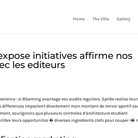
Home
The Villa
Gallery
xpose initiatives affirme nos
ec les editeurs
rience : si BGaming avantage vos audits reguliers, Spribe realise leur
s differences impactent directement mon montant de renvoi sportif sa
vement, soulignons que plusieurs controles d’architecture etudient
quilibre leurs opportunites � diverses ingredients clefs pour couper i�