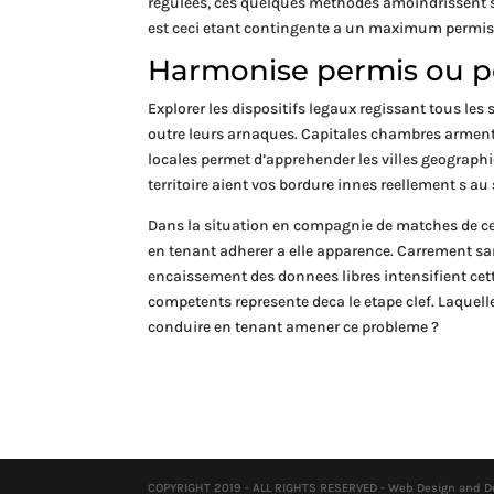
regulees, ces quelques methodes amoindrissent s
est ceci etant contingente a un maximum permis, c
Harmonise permis ou po
Explorer les dispositifs legaux regissant tous les 
outre leurs arnaques. Capitales chambres arment
locales permet d’apprehender les villes geographi
territoire aient vos bordure innes reellement s au
Dans la situation en compagnie de matches de ce
en tenant adherer a elle apparence. Carrement san
encaissement des donnees libres intensifient cet
competents represente deca le etape clef. Laquelle
conduire en tenant amener ce probleme ?
COPYRIGHT 2019 - ALL RIGHTS RESERVED - Web Design and De