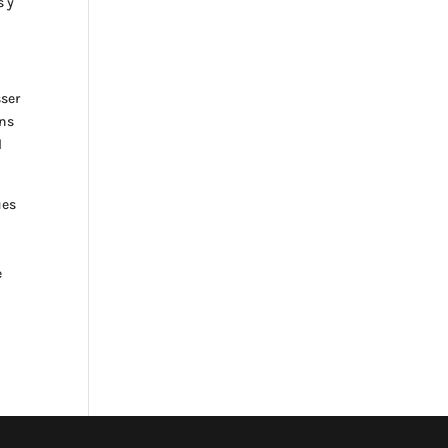
s y
sser
ons
l
ues
e