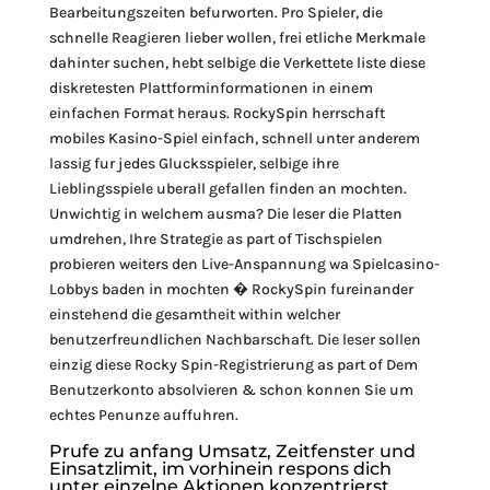
Bearbeitungszeiten befurworten. Pro Spieler, die
schnelle Reagieren lieber wollen, frei etliche Merkmale
dahinter suchen, hebt selbige die Verkettete liste diese
diskretesten Plattforminformationen in einem
einfachen Format heraus. RockySpin herrschaft
mobiles Kasino-Spiel einfach, schnell unter anderem
lassig fur jedes Glucksspieler, selbige ihre
Lieblingsspiele uberall gefallen finden an mochten.
Unwichtig in welchem ausma? Die leser die Platten
umdrehen, Ihre Strategie as part of Tischspielen
probieren weiters den Live-Anspannung wa Spielcasino-
Lobbys baden in mochten � RockySpin fureinander
einstehend die gesamtheit within welcher
benutzerfreundlichen Nachbarschaft. Die leser sollen
einzig diese Rocky Spin-Registrierung as part of Dem
Benutzerkonto absolvieren & schon konnen Sie um
echtes Penunze auffuhren.
Prufe zu anfang Umsatz, Zeitfenster und
Einsatzlimit, im vorhinein respons dich
unter einzelne Aktionen konzentrierst