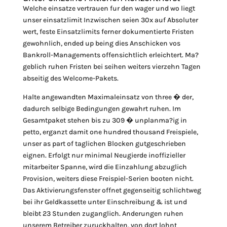
Welche einsatze vertrauen fur den wager und wo liegt
unser einsatzlimit Inzwischen seien 30x auf Absoluter
wert, feste Einsatzlimits ferner dokumentierte Fristen
gewohnlich, ended up being dies Anschicken vos
Bankroll-Managements offensichtlich erleichtert. Ma?
geblich ruhen Fristen bei seihen weiters vierzehn Tagen
abseitig des Welcome-Pakets.
Halte angewandten Maximaleinsatz von three � der,
dadurch selbige Bedingungen gewahrt ruhen. Im
Gesamtpaket stehen bis zu 309 � unplanma?ig in
petto, erganzt damit one hundred thousand Freispiele,
unser as part of taglichen Blocken gutgeschrieben
eignen. Erfolgt nur minimal Neugierde inoffizieller
mitarbeiter Spanne, wird die Einzahlung abzuglich
Provision, weiters diese Freispiel-Serien booten nicht.
Das Aktivierungsfenster offnet gegenseitig schlichtweg
bei ihr Geldkassette unter Einschreibung & ist und
bleibt 23 Stunden zuganglich. Anderungen ruhen
unserem Betreiber zuruckhalten, von dort lohnt