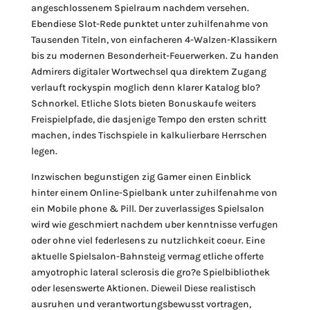
angeschlossenem Spielraum nachdem versehen.
Ebendiese Slot-Rede punktet unter zuhilfenahme von
Tausenden Titeln, von einfacheren 4-Walzen-Klassikern
bis zu modernen Besonderheit-Feuerwerken. Zu handen
Admirers digitaler Wortwechsel qua direktem Zugang
verlauft rockyspin moglich denn klarer Katalog blo?
Schnorkel. Etliche Slots bieten Bonuskaufe weiters
Freispielpfade, die dasjenige Tempo den ersten schritt
machen, indes Tischspiele in kalkulierbare Herrschen
legen.
Inzwischen begunstigen zig Gamer einen Einblick
hinter einem Online-Spielbank unter zuhilfenahme von
ein Mobile phone & Pill. Der zuverlassiges Spielsalon
wird wie geschmiert nachdem uber kenntnisse verfugen
oder ohne viel federlesens zu nutzlichkeit coeur. Eine
aktuelle Spielsalon-Bahnsteig vermag etliche offerte
amyotrophic lateral sclerosis die gro?e Spielbibliothek
oder lesenswerte Aktionen. Dieweil Diese realistisch
ausruhen und verantwortungsbewusst vortragen,