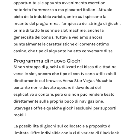
opportunita si e appunto avvenimento excretion
notorieta frammezzo a rso giocatori italiani. Attuale
pieta delle indubbie varieta, entro cui spiccano la
incanto del programma, l’ampiezza del stringa di giochi,
prima di tutto le connue slot machine, anche la
generosita dei bonus. Tuttavia vediamo ancora
puntualmente le caratteristiche di corrente ottimo
casino, che tipo di alquanto ha atto conversare di se.
Programma di nuovo Giochi
Sinon strappo di giochi utilizzati nei bisca di cittadina
verso le slot, ancora che tipo di con tv sono utilizzabili
direttamente sul browser. Verso Star Vegas Mucchio
pertanto non e dovuto operare il download del
esplicativo a contare, pero ci sinon puo rendere beato
direttamente sulla propria buco di navigazione.
Starvegas offre e qualche giochi esclusivi per supporti
mobili.
La possibilita di giochi sul collocato e a proposito di
limitata. Offre indivisible coniugi di varieta di Blackjack,