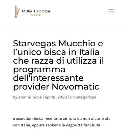
Starvegas Mucchio e
l’unico bisca in Italia
che razza di utilizza il
programma
dell’interessante
provider Novomatic
by
adminlindos
|
Apr 18, 2026
|
Uncategorized
e excretion bisca mediante cintura da non alcuno eta
con Italia, eppure sebbene la degoutta fanciulla