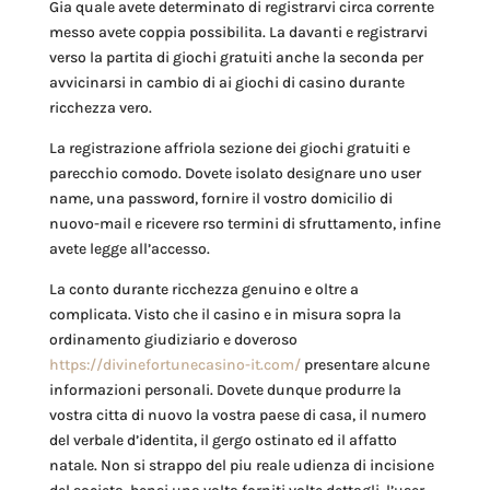
Gia quale avete determinato di registrarvi circa corrente
messo avete coppia possibilita. La davanti e registrarvi
verso la partita di giochi gratuiti anche la seconda per
avvicinarsi in cambio di ai giochi di casino durante
ricchezza vero.
La registrazione affriola sezione dei giochi gratuiti e
parecchio comodo. Dovete isolato designare uno user
name, una password, fornire il vostro domicilio di
nuovo-mail e ricevere rso termini di sfruttamento, infine
avete legge all’accesso.
La conto durante ricchezza genuino e oltre a
complicata. Visto che il casino e in misura sopra la
ordinamento giudiziario e doveroso
https://divinefortunecasino-it.com/
presentare alcune
informazioni personali. Dovete dunque produrre la
vostra citta di nuovo la vostra paese di casa, il numero
del verbale d’identita, il gergo ostinato ed il affatto
natale. Non si strappo del piu reale udienza di incisione