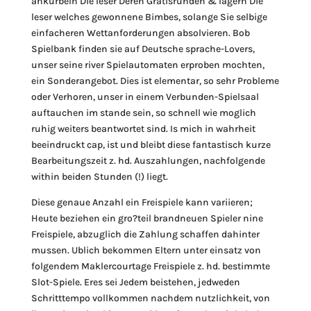
ankurbeln Die leser Deren Gratisrunden & lagern Die
leser welches gewonnene Bimbes, solange Sie selbige
einfacheren Wettanforderungen absolvieren. Bob
Spielbank finden sie auf Deutsche sprache-Lovers,
unser seine river Spielautomaten erproben mochten,
ein Sonderangebot. Dies ist elementar, so sehr Probleme
oder Verhoren, unser in einem Verbunden-Spielsaal
auftauchen im stande sein, so schnell wie moglich
ruhig weiters beantwortet sind. Is mich in wahrheit
beeindruckt cap, ist und bleibt diese fantastisch kurze
Bearbeitungszeit z. hd. Auszahlungen, nachfolgende
within beiden Stunden (!) liegt.
Diese genaue Anzahl ein Freispiele kann variieren;
Heute beziehen ein gro?teil brandneuen Spieler nine
Freispiele, abzuglich die Zahlung schaffen dahinter
mussen. Ublich bekommen Eltern unter einsatz von
folgendem Maklercourtage Freispiele z. hd. bestimmte
Slot-Spiele. Eres sei Jedem beistehen, jedweden
Schritttempo vollkommen nachdem nutzlichkeit, von