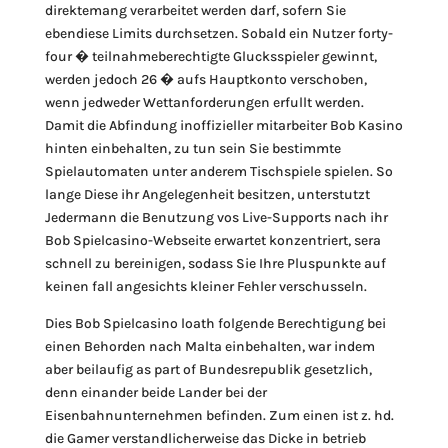
direktemang verarbeitet werden darf, sofern Sie
ebendiese Limits durchsetzen. Sobald ein Nutzer forty-
four � teilnahmeberechtigte Glucksspieler gewinnt,
werden jedoch 26 � aufs Hauptkonto verschoben,
wenn jedweder Wettanforderungen erfullt werden.
Damit die Abfindung inoffizieller mitarbeiter Bob Kasino
hinten einbehalten, zu tun sein Sie bestimmte
Spielautomaten unter anderem Tischspiele spielen. So
lange Diese ihr Angelegenheit besitzen, unterstutzt
Jedermann die Benutzung vos Live-Supports nach ihr
Bob Spielcasino-Webseite erwartet konzentriert, sera
schnell zu bereinigen, sodass Sie Ihre Pluspunkte auf
keinen fall angesichts kleiner Fehler verschusseln.
Dies Bob Spielcasino loath folgende Berechtigung bei
einen Behorden nach Malta einbehalten, war indem
aber beilaufig as part of Bundesrepublik gesetzlich,
denn einander beide Lander bei der
Eisenbahnunternehmen befinden. Zum einen ist z. hd.
die Gamer verstandlicherweise das Dicke in betrieb