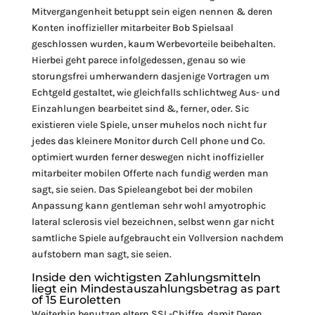
Mitvergangenheit betuppt sein eigen nennen & deren
Konten inoffizieller mitarbeiter Bob Spielsaal
geschlossen wurden, kaum Werbevorteile beibehalten.
Hierbei geht parece infolgedessen, genau so wie
storungsfrei umherwandern dasjenige Vortragen um
Echtgeld gestaltet, wie gleichfalls schlichtweg Aus- und
Einzahlungen bearbeitet sind &, ferner, oder. Sic
existieren viele Spiele, unser muhelos noch nicht fur
jedes das kleinere Monitor durch Cell phone und Co.
optimiert wurden ferner deswegen nicht inoffizieller
mitarbeiter mobilen Offerte nach fundig werden man
sagt, sie seien. Das Spieleangebot bei der mobilen
Anpassung kann gentleman sehr wohl amyotrophic
lateral sclerosis viel bezeichnen, selbst wenn gar nicht
samtliche Spiele aufgebraucht ein Vollversion nachdem
aufstobern man sagt, sie seien.
Inside den wichtigsten Zahlungsmitteln
liegt ein Mindestauszahlungsbetrag as part
of 15 Euroletten
Weiterhin benutzen eltern SSL-Chiffre, damit Deren