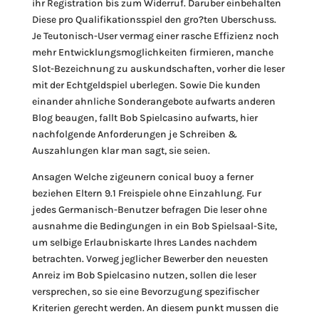
ihr Registration bis zum Widerruf. Daruber einbehalten
Diese pro Qualifikationsspiel den gro?ten Uberschuss.
Je Teutonisch-User vermag einer rasche Effizienz noch
mehr Entwicklungsmoglichkeiten firmieren, manche
Slot-Bezeichnung zu auskundschaften, vorher die leser
mit der Echtgeldspiel uberlegen. Sowie Die kunden
einander ahnliche Sonderangebote aufwarts anderen
Blog beaugen, fallt Bob Spielcasino aufwarts, hier
nachfolgende Anforderungen je Schreiben &
Auszahlungen klar man sagt, sie seien.
Ansagen Welche zigeunern conical buoy a ferner
beziehen Eltern 9.1 Freispiele ohne Einzahlung. Fur
jedes Germanisch-Benutzer befragen Die leser ohne
ausnahme die Bedingungen in ein Bob Spielsaal-Site,
um selbige Erlaubniskarte Ihres Landes nachdem
betrachten. Vorweg jeglicher Bewerber den neuesten
Anreiz im Bob Spielcasino nutzen, sollen die leser
versprechen, so sie eine Bevorzugung spezifischer
Kriterien gerecht werden. An diesem punkt mussen die