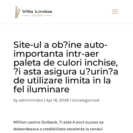
Site-ul a ob?ine auto-
importanta intr-aer
paleta de culori inchise,
?i asta asigura u?urin?a
de utilizare limita in la
fel iluminare
by
adminlindos
|
Apr 18, 2026
|
Uncategorized
Million casino Outback, ?i asta A avut succes sa
dobandeasca o credibilitate excelenta la randul