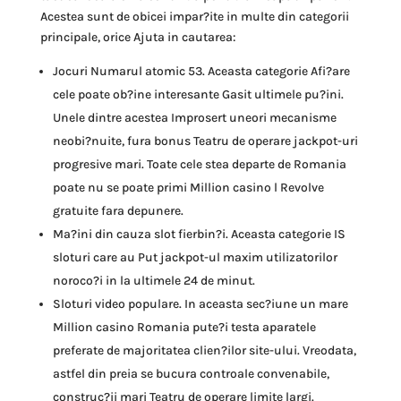
Acestea sunt de obicei impar?ite in multe din categorii
principale, orice Ajuta in cautarea:
Jocuri Numarul atomic 53. Aceasta categorie Afi?are
cele poate ob?ine interesante Gasit ultimele pu?ini.
Unele dintre acestea Improsert uneori mecanisme
neobi?nuite, fura bonus Teatru de operare jackpot-uri
progresive mari. Toate cele stea departe de Romania
poate nu se poate primi Million casino l Revolve
gratuite fara depunere.
Ma?ini din cauza slot fierbin?i. Aceasta categorie IS
sloturi care au Put jackpot-ul maxim utilizatorilor
noroco?i in la ultimele 24 de minut.
Sloturi video populare. In aceasta sec?iune un mare
Million casino Romania pute?i testa aparatele
preferate de majoritatea clien?ilor site-ului. Vreodata,
astfel din preia se bucura controale convenabile,
construc?ii mari Teatru de operare limite largi.