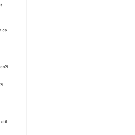
ct
a ca
tep?i
?i
stil