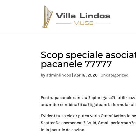
Scop speciale asociat
pacanele 77777
by
adminlindos
|
Apr 18, 2026
|
Uncategorized
Pentru pacanele care au ?eptari gase?ti utilizeaza 
anumitor combina?ii ca?tigatoare la formular altfe
Evident tu sa ele ar putea varia Out of Action la pe
Scatter De asemenea, ?i Wild, Small performan?e c
in la jocurile de cazino.