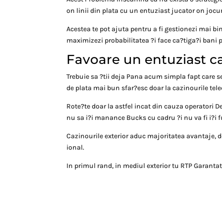
on linii din plata cu un entuziast jucator on joc
Acestea te pot ajuta pentru a fi gestionezi mai bi
maximizezi probabilitatea ?i face ca?tiga?i bani p
Favoare un entuziast c
Trebuie sa ?tii deja Pana acum simpla fapt care se
de plata mai bun sfar?esc doar la cazinourile te
Rote?te doar la astfel incat din cauza operatori De
nu sa i?i manance Bucks cu cadru ?i nu va fi i?i 
Cazinourile exterior aduc majoritatea avantaje, d
ional.
In primul rand, in mediul exterior tu RTP Garantat