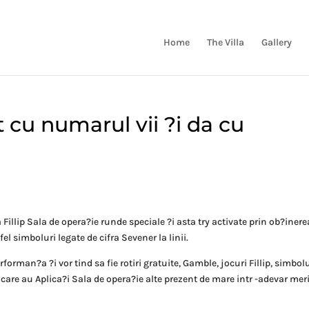
Home
The Villa
Gallery
 cu numarul vii ?i da cu
Fillip Sala de opera?ie runde speciale ?i asta try activate prin ob?inere
l simboluri legate de cifra Sevener la linii.
rforman?a ?i vor tind sa fie rotiri gratuite, Gamble, jocuri Fillip, simbol
are au Aplica?i Sala de opera?ie alte prezent de mare intr -adevar mer