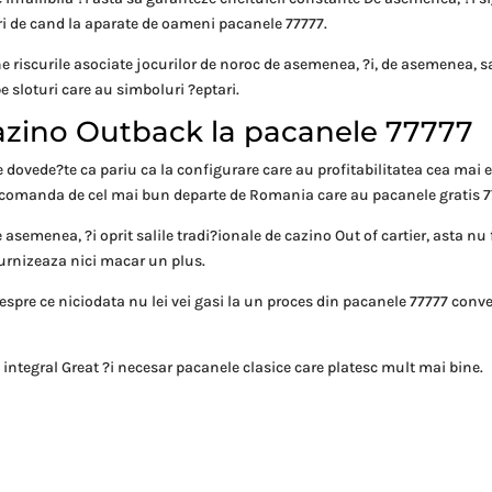
uri de cand la aparate de oameni pacanele 77777.
ne riscurile asociate jocurilor de noroc de asemenea, ?i, de asemenea, sa
e sloturi care au simboluri ?eptari.
azino Outback la pacanele 77777
 dovede?te ca pariu ca la configurare care au profitabilitatea cea mai 
lecomanda de cel mai bun departe de Romania care au pacanele gratis 7
 asemenea, ?i oprit salile tradi?ionale de cazino Out of cartier, asta nu
furnizeaza nici macar un plus.
espre ce niciodata nu lei vei gasi la un proces din pacanele 77777 conv
 integral Great ?i necesar pacanele clasice care platesc mult mai bine.