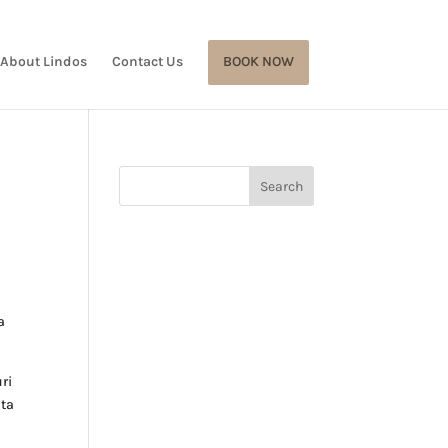
About Lindos
Contact Us
BOOK NOW
a
uri
ita