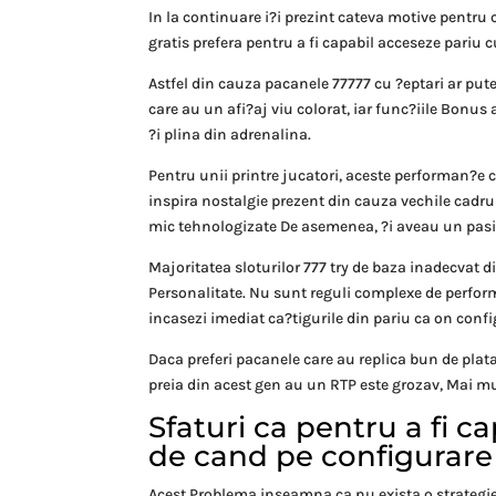
In la continuare i?i prezint cateva motive pentru
gratis prefera pentru a fi capabil acceseze pariu c
Astfel din cauza pacanele 77777 cu ?eptari ar pute
care au un afi?aj viu colorat, iar func?iile Bon
?i plina din adrenalina.
Pentru unii printre jucatori, aceste performan?e c
inspira nostalgie prezent din cauza vechile cadru
mic tehnologizate De asemenea, ?i aveau un pasio
Majoritatea sloturilor 777 try de baza inadecvat d
Personalitate. Nu sunt reguli complexe de performa
incasezi imediat ca?tigurile din pariu ca on confi
Daca preferi pacanele care au replica bun de plata
preia din acest gen au un RTP este grozav, Mai mul
Sfaturi ca pentru a fi 
de cand pe configurare
Acest Problema inseamna ca nu exista o strategie 