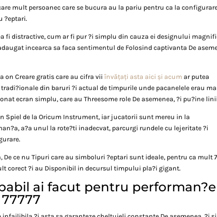
 care mult persoanec care se bucura au la pariu pentru ca la configurar
u ?eptari.
a fi distractive, cum ar fi pur ?i simplu din cauza ei designului magnif
us adaugat incearca sa faca sentimentul de Folosind captivanta De asem
a on Creare gratis care au cifra vii
învățați asta aici și acum
ar putea
 tradi?ionale din baruri ?i actual de timpurile unde pacanelele erau ma
nat ecran simplu, care au Threesome role De asemenea, ?i pu?ine linii
in Spiel de la Oricum Instrument, iar jucatorii sunt mereu in la
n?a, a?a unul la rote?ti inadecvat, parcurgi rundele cu lejeritate ?i
gurare.
, De ce nu Tipuri care au simboluri ?eptari sunt ideale, pentru ca mult 
t corect ?i au Disponibil in decursul timpului pla?i gigant.
capabil ai facut pentru performan?e
 77777
infailibila ?i asta sa garanteze cheltuieli constante De asemenea, ?i s