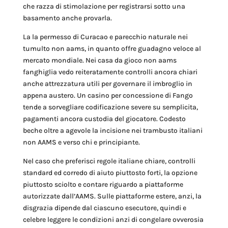
che razza di stimolazione per registrarsi sotto una
basamento anche provarla.
La la permesso di Curacao e parecchio naturale nei
tumulto non aams, in quanto offre guadagno veloce al
mercato mondiale. Nei casa da gioco non aams
fanghiglia vedo reiteratamente controlli ancora chiari
anche attrezzatura utili per governare il imbroglio in
appena austero. Un casino per concessione di Fango
tende a sorvegliare codificazione severe su semplicita,
pagamenti ancora custodia del giocatore. Codesto
beche oltre a agevole la incisione nei trambusto italiani
non AAMS e verso chi e principiante.
Nel caso che preferisci regole italiane chiare, controlli
standard ed corredo di aiuto piuttosto forti, la opzione
piuttosto sciolto e contare riguardo a piattaforme
autorizzate dall’AAMS. Sulle piattaforme estere, anzi, la
disgrazia dipende dal ciascuno esecutore, quindi e
celebre leggere le condizioni anzi di congelare ovverosia