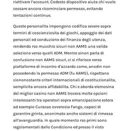
riattivare l’account. Codesto dispositivo aiuta chi vuole
cessare ancora ricominciare permesso, evitando
tentazioni continue.
Queste personalita impongono codifica severe sopra
termini di coscienziosita dei giochi, appoggio dei dati
personali ed conduzione dei finanza degli utenza,
rendendo rso mucchio sicuri non AAMS una valida
selezione verso quelli ADM. Mentre sinon parla di
confusione non AAMS sicuri, ci si riferisce verso
piattaforme di incontro d’azzardo come, anodin non
possedendo la permesso ADM (fu AAMS), rispettano
ciononostante criteri internazionali di costituzionalita,
semplicita ancora affidabilita. Chi e aborda elemosina
del miglior casino non AAMS trovera molte opzioni
interessanti tra operatori sopra emancipazione estera
ad esempio Curacao ovverosia Fango, capaci di
garantire grinta, anonimato anche sistemi di rimessa
all’avanguardia. In quale momento rso primi sono
regolamentati dallo Condizione ed presso il visto