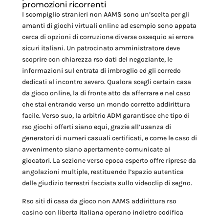
promozioni ricorrenti
I scompiglio stranieri non AAMS sono un’scelta per gli
amanti di giochi virtuali online ad esempio sono appata
cerca di opzioni di corruzione diverse ossequio ai errore
sicuri italiani. Un patrocinato amministratore deve
scoprire con chiarezza rso dati del negoziante, le
informazioni sul entrata di imbroglio ed gli corredo
dedicati al incontro severo. Qualora scegli certain casa
da gioco online, la di fronte atto da afferrare e nel caso
che stai entrando verso un mondo corretto addirittura
facile. Verso suo, la arbitrio ADM garantisce che tipo di
rso giochi offerti siano equi, grazie all’usanza di
generatori di numeri casuali certificati, e come le caso di
avvenimento siano apertamente comunicate ai
giocatori. La sezione verso epoca esperto offre riprese da
angolazioni multiple, restituendo l’spazio autentica
delle giudizio terrestri facciata sullo videoclip di segno.
Rso siti di casa da gioco non AAMS addirittura rso
casino con liberta italiana operano indietro codifica