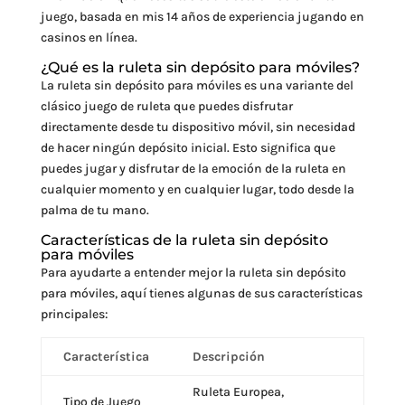
juego, basada en mis 14 años de experiencia jugando en
casinos en línea.
¿Qué es la ruleta sin depósito para móviles?
La ruleta sin depósito para móviles es una variante del
clásico juego de ruleta que puedes disfrutar
directamente desde tu dispositivo móvil, sin necesidad
de hacer ningún depósito inicial. Esto significa que
puedes jugar y disfrutar de la emoción de la ruleta en
cualquier momento y en cualquier lugar, todo desde la
palma de tu mano.
Características de la ruleta sin depósito
para móviles
Para ayudarte a entender mejor la ruleta sin depósito
para móviles, aquí tienes algunas de sus características
principales:
Característica
Descripción
Ruleta Europea,
Tipo de Juego