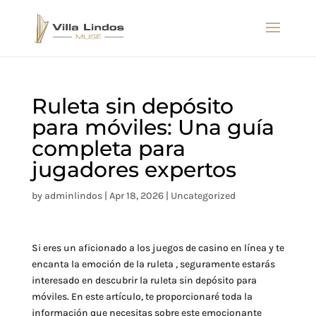
Ruleta sin depósito
para móviles: Una guía
completa para
jugadores expertos
by
adminlindos
|
Apr 18, 2026
|
Uncategorized
Si eres un aficionado a los juegos de casino en línea y te
encanta la emoción de la ruleta , seguramente estarás
interesado en descubrir la ruleta sin depósito para
móviles. En este artículo, te proporcionaré toda la
información que necesitas sobre este emocionante