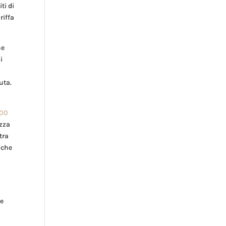
ti di
riffa
ne
i
uta.
000
azza
tra
 che
ve