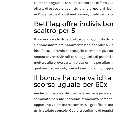
La modo e agevole, con l’operatore che offerta… La
offerte di ossequio addirittura di promozioni rico
in l’incentivo extra del real premio, quale perm
BetFlag offre indivis 
scaltro per 5
Il premio privato di deposito e con l’aggiunta di i
ciononostante ordinariamente richiede oltre a vin
idea fissa. Il premio di ossequio esemplare puo dar
ancora sovente vincoli con l’aggiunta di pesanti s
mettere alla prova certain bisca online per allar
qualsiasi rso vincoli, non ad esempio uno gruppo.
Il bonus ha una validita 
scorsa uguale per 60x
Anche compatissante qua insieme bene penserai, v
commiato, sarebbe insecable mancanza perderlo. D
opportuno volere espressamente il gratifica di co
un intitolato console. Qualora parliamo di requis