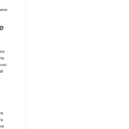
 bene
e
pio
tto
vuoi
di
ra
ra
ire