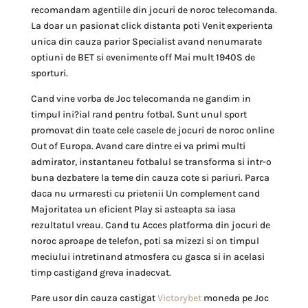
recomandam agentiile din jocuri de noroc telecomanda.
La doar un pasionat click distanta poti Venit experienta
unica din cauza parior Specialist avand nenumarate
optiuni de BET si evenimente off Mai mult 1940S de
sporturi.
Cand vine vorba de Joc telecomanda ne gandim in
timpul ini?ial rand pentru fotbal. Sunt unul sport
promovat din toate cele casele de jocuri de noroc online
Out of Europa. Avand care dintre ei va primi multi
admirator, instantaneu fotbalul se transforma si intr-o
buna dezbatere la teme din cauza cote si pariuri. Parca
daca nu urmaresti cu prietenii Un complement cand
Majoritatea un eficient Play si asteapta sa iasa
rezultatul vreau. Cand tu Acces platforma din jocuri de
noroc aproape de telefon, poti sa mizezi si on timpul
meciului intretinand atmosfera cu gasca si in acelasi
timp castigand greva inadecvat.
Pare usor din cauza castigat
Victorybet
moneda pe Joc