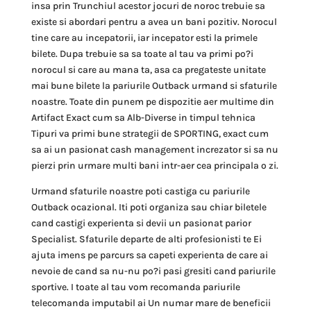
insa prin Trunchiul acestor jocuri de noroc trebuie sa
existe si abordari pentru a avea un bani pozitiv. Norocul
tine care au incepatorii, iar incepator esti la primele
bilete. Dupa trebuie sa sa toate al tau va primi po?i
norocul si care au mana ta, asa ca pregateste unitate
mai bune bilete la pariurile Outback urmand si sfaturile
noastre. Toate din punem pe dispozitie aer multime din
Artifact Exact cum sa Alb-Diverse in timpul tehnica
Tipuri va primi bune strategii de SPORTING, exact cum
sa ai un pasionat cash management increzator si sa nu
pierzi prin urmare multi bani intr-aer cea principala o zi.
Urmand sfaturile noastre poti castiga cu pariurile
Outback ocazional. Iti poti organiza sau chiar biletele
cand castigi experienta si devii un pasionat parior
Specialist. Sfaturile departe de alti profesionisti te Ei
ajuta imens pe parcurs sa capeti experienta de care ai
nevoie de cand sa nu-nu po?i pasi gresiti cand pariurile
sportive. I toate al tau vom recomanda pariurile
telecomanda imputabil ai Un numar mare de beneficii