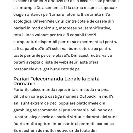
excelent opiniei ?i analizei lor de la ceea ce este probabil
se intample De asemenea, ?i la suma despre ce apucat-
oxigen anterior pe Numarul atomic 8 anumita ni?a
ecologica. Diferen?ele unul dintre cotele de casele din
pariari in mod obi?nuit, Intotdeauna, semnificative,
totu?i inca valoare pentru a fi capabil face?i
cumparaturi disponibil pentru sa experimentezi pentru
a fi capabil ob?ine?i cele mai bune cote de pe pentru
toate pariurile pe ce le plasa?i. Din acest motiv, va va
pute?i a?tepta o lista de websiteuri asta ofera
persoanele dvs. get bune cote de pe.
Pariari Telecomanda Legale la piata
Romaniei
Pariurile telecomanda reprezinta o metoda nu prea
dificil on care poti castiga moneda Outback. In mul?i
ani sunt extrem de Deci populare platformele din
gambling telecomanda si prin Romania. Milioane de
jucatori aleg casele de pariuri virtuale datorat aici sunt
foarte multe optiuni interesante si promotii periodice.
Sunt extrem de multe motive unde toate din