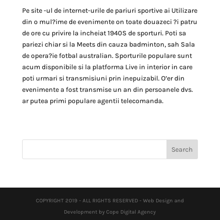
Pe site -ul de internet-urile de pariuri sportive ai Utilizare
din o mul?ime de evenimente on toate douazeci ?i patru
de ore cu privire la incheiat 1940S de sporturi. Poti sa
pariezi chiar si la Meets din cauza badminton, sah Sala
de opera?ie fotbal australian. Sporturile populare sunt
acum disponibile si la platforma Live in interior in care
poti urmari si transmisiuni prin inepuizabil. O’er din
evenimente a fost transmise un an din persoanele dvs.
ar putea primi populare agentii telecomanda.
COPYRIGHT 2019 - ALL RIGHTS RESERVED - Web Design and
Development by Cope Digital Agency