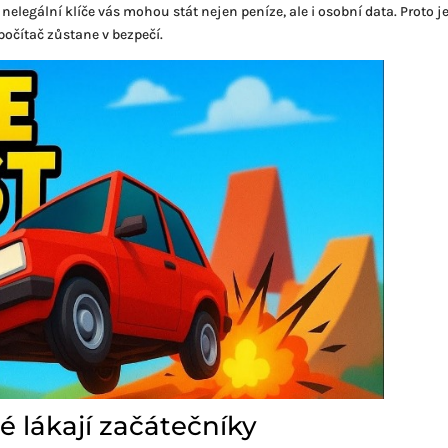
nelegální klíče vás mohou stát nejen peníze, ale i osobní data. Proto j
 počítač zůstane v bezpečí.
 lákají začátečníky