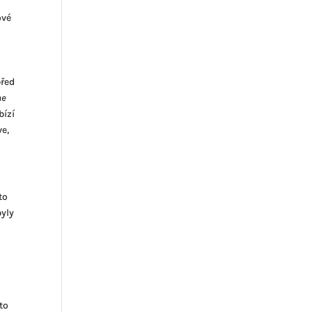
ové
před
me
bízí
ve,
to
byly
to