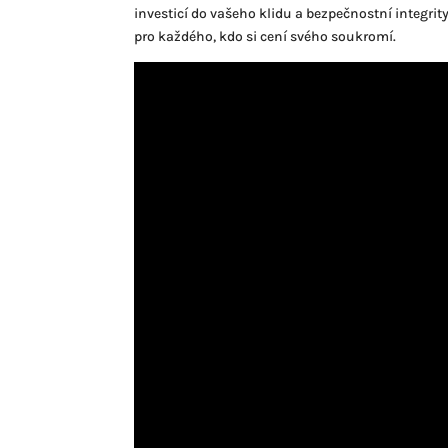
investicí do vašeho klidu a bezpečnostní integrit
pro každého, kdo si cení svého soukromí.