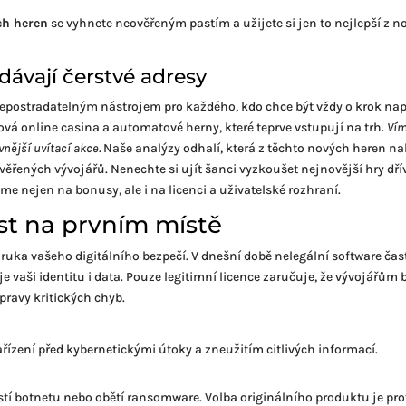
ch heren
se vyhnete neověřeným pastím a užijete si jen to nejlepší z n
edávají čerstvé adresy
epostradatelným nástrojem pro každého, kdo chce být vždy o krok na
vá online casina a automatové herny, které teprve vstupují na trh.
Ví
nější uvítací akce.
Naše analýzy odhalí, která z těchto nových heren na
věřených vývojářů. Nenechte si ujít šanci vyzkoušet nejnovější hry dří
me nejen na bonusy, ale i na licenci a uživatelské rozhraní.
st na prvním místě
záruka vašeho digitálního bezpečí. V dnešní době nelegální software čas
 vaši identitu i data. Pouze legitimní licence zaručuje, že vývojářům 
pravy kritických chyb.
 zařízení před kybernetickými útoky a zneužitím citlivých informací.
ástí botnetu nebo obětí ransomware. Volba originálního produktu je pro