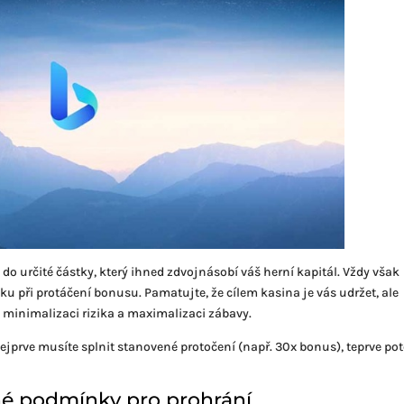
 do určité částky, který ihned zdvojnásobí váš herní kapitál. Vždy však
 při protáčení bonusu. Pamatujte, že cílem kasina je vás udržet, ale
 minimalizaci rizika a maximalizaci zábavy.
prve musíte splnit stanovené protočení (např. 30x bonus), teprve pot
lné podmínky pro prohrání