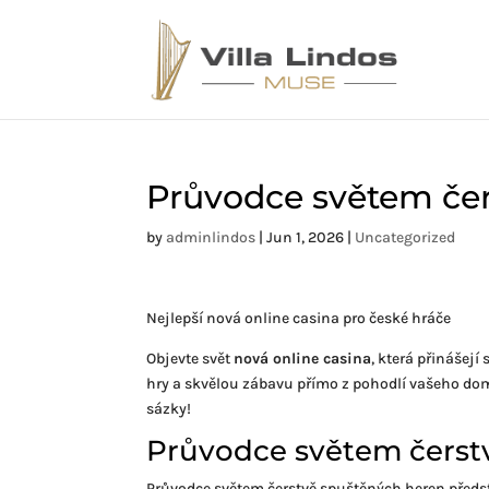
Průvodce světem čer
by
adminlindos
|
Jun 1, 2026
|
Uncategorized
Nejlepší nová online casina pro české hráče
Objevte svět
nová online casina
, která přinášejí
hry a skvělou zábavu přímo z pohodlí vašeho dom
sázky!
Průvodce světem čerst
Průvodce světem čerstvě spuštěných heren předst