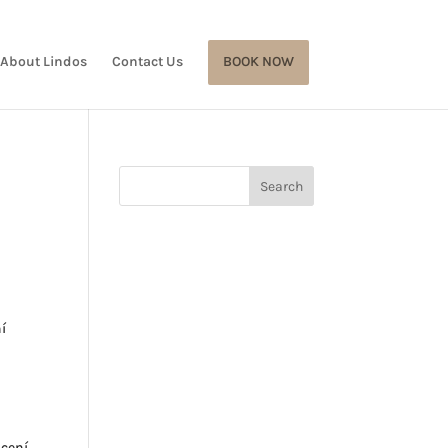
About Lindos
Contact Us
BOOK NOW
ní
ocení