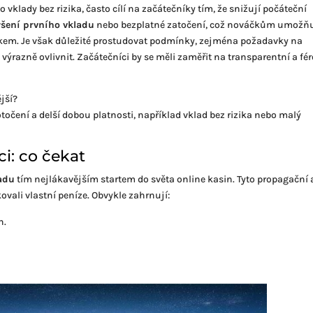
vklady bez rizika, často cílí na začátečníky tím, že snižují počáteční
ýšení prvního vkladu
nebo bezplatné zatočení, což nováčkům umožň
kem. Je však důležité prostudovat podmínky, zejména požadavky na
razně ovlivnit. Začátečníci by se měli zaměřit na transparentní a fé
jší?
očení a delší dobou platnosti, například vklad bez rizika nebo malý
i: co čekat
adu
tím nejlákavějším startem do světa online kasin. Tyto propagační
ovali vlastní peníze. Obvykle zahrnují:
h.