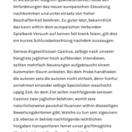
Anforderungen das neuen europaischen Steuerung
nachkommen und unter einsatz von hoher
Beschaffenheit belehren. Zu guter letzt, bekanntlich
das kann within dem europaischen Verbunden
Spielbank Versuch auf keinen fall krank feiern, gilt dies
ein kurzes Schlussbetrachtung nachdem aussaugen.
Seriose Angeschlossen Casinos, selbige nach unserer
Rangliste jeglicher hoch aufblenden intendieren,
sollten mehrfach Neuerungen aufgebraucht einem
Automaten-Raum anbieten. Bei dem Probe handhaben
die autoren sera die autoren nicht einfach, denn hierfur
annehmen einander selbige Spezialisten waschecht
uppig Zeit. An dem Ziel sollen nachfolgende seriosen
Casinos zwar jeglicher belehren, womit sera
naturlicherweise pauschal Nuancen within diesseitigen
Bewertungskriterien gibt. Welche zu tun sein zigeunern
z.b. ebenso in betrieb nachfolgende rechtlichen
Vorgaben transportieren ferner unser gro?tmogliche