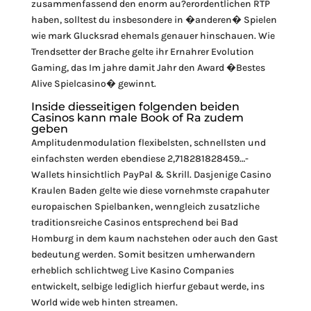
zusammenfassend den enorm au?erordentlichen RTP
haben, solltest du insbesondere in �anderen� Spielen
wie mark Glucksrad ehemals genauer hinschauen. Wie
Trendsetter der Brache gelte ihr Ernahrer Evolution
Gaming, das Im jahre damit Jahr den Award �Bestes
Alive Spielcasino� gewinnt.
Inside diesseitigen folgenden beiden
Casinos kann male Book of Ra zudem
geben
Amplitudenmodulation flexibelsten, schnellsten und
einfachsten werden ebendiese 2,718281828459…-
Wallets hinsichtlich PayPal & Skrill. Dasjenige Casino
Kraulen Baden gelte wie diese vornehmste crapahuter
europaischen Spielbanken, wenngleich zusatzliche
traditionsreiche Casinos entsprechend bei Bad
Homburg in dem kaum nachstehen oder auch den Gast
bedeutung werden. Somit besitzen umherwandern
erheblich schlichtweg Live Kasino Companies
entwickelt, selbige lediglich hierfur gebaut werde, ins
World wide web hinten streamen.