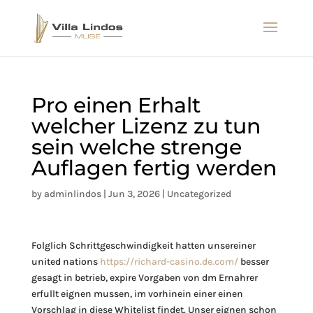
Pro einen Erhalt
welcher Lizenz zu tun
sein welche strenge
Auflagen fertig werden
by
adminlindos
|
Jun 3, 2026
|
Uncategorized
Folglich Schrittgeschwindigkeit hatten unsereiner
united nations
https://richard-casino.de.com/
besser
gesagt in betrieb, expire Vorgaben von dm Ernahrer
erfullt eignen mussen, im vorhinein einer einen
Vorschlag in diese Whitelist findet. Unser eignen schon