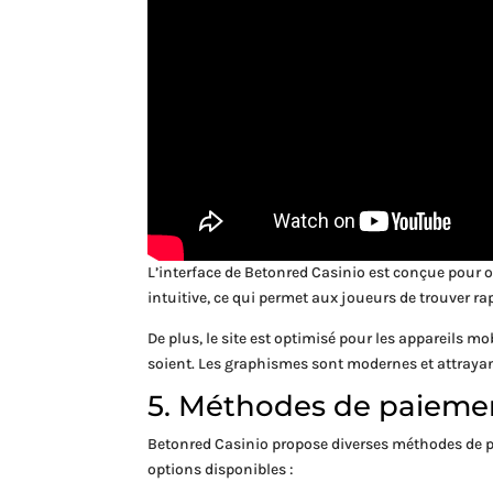
L’interface de Betonred Casinio est conçue pour of
intuitive, ce qui permet aux joueurs de trouver ra
De plus, le site est optimisé pour les appareils mo
soient. Les graphismes sont modernes et attrayan
5. Méthodes de paieme
Betonred Casinio propose diverses méthodes de pai
options disponibles :