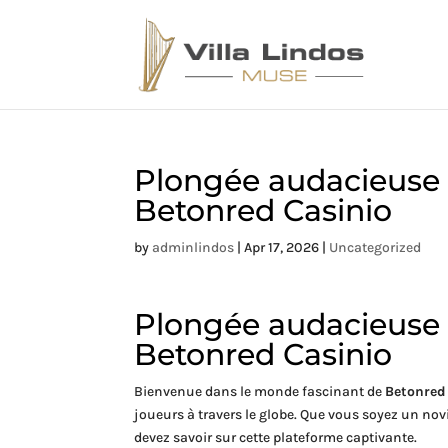
Plongée audacieuse d
Betonred Casinio
by
adminlindos
|
Apr 17, 2026
|
Uncategorized
Plongée audacieuse d
Betonred Casinio
Bienvenue dans le monde fascinant de
Betonred
joueurs à travers le globe. Que vous soyez un nov
devez savoir sur cette plateforme captivante.