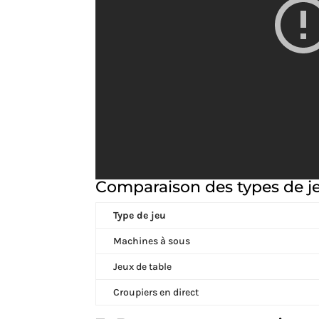
Comparaison des types de j
Type de jeu
Machines à sous
Jeux de table
Croupiers en direct