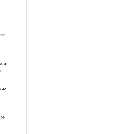
red
 pour
,
 aux
ipe