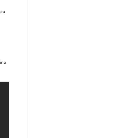
era
sino