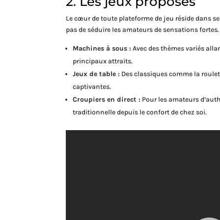
2. Les jeux proposés
Le cœur de toute plateforme de jeu réside dans 
pas de séduire les amateurs de sensations fortes.
Machines à sous :
Avec des thèmes variés allan
principaux attraits.
Jeux de table :
Des classiques comme la roulett
captivantes.
Croupiers en direct :
Pour les amateurs d’authe
traditionnelle depuis le confort de chez soi.