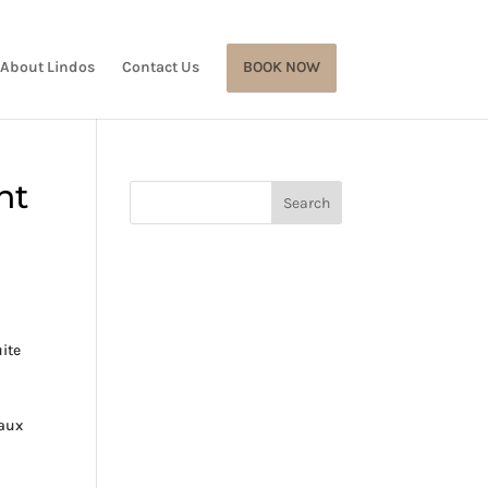
About Lindos
Contact Us
BOOK NOW
nt
ite
n
 aux