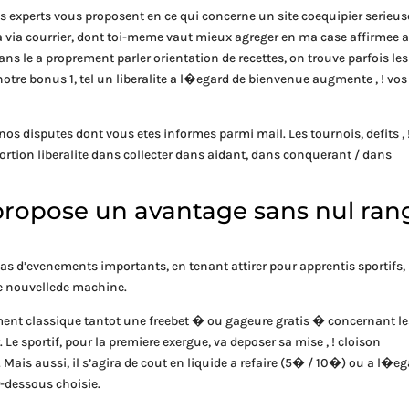
s experts vous proposent en ce qui concerne un site coequipier serieus
ia courrier, dont toi-meme vaut mieux agreger en ma case affirmee a
ns le a proprement parler orientation de recettes, on trouve parfois les
notre bonus 1, tel un liberalite a l�egard de bienvenue augmente , ! vos
os disputes dont vous etes informes parmi mail. Les tournois, defits , 
ortion liberalite dans collecter dans aidant, dans conquerant / dans
 propose un avantage sans nul ran
s d’evenements importants, en tenant attirer pour apprentis sportifs,
ne nouvellede machine.
ent classique tantot une freebet � ou gageure gratis � concernant le
Le sportif, pour la premiere exergue, va deposer sa mise , ! cloison
. Mais aussi, il s’agira de cout en liquide a refaire (5� / 10�) ou a l�e
r-dessous choisie.