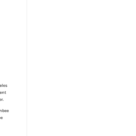
eles
ment
er.
rnbee
ee