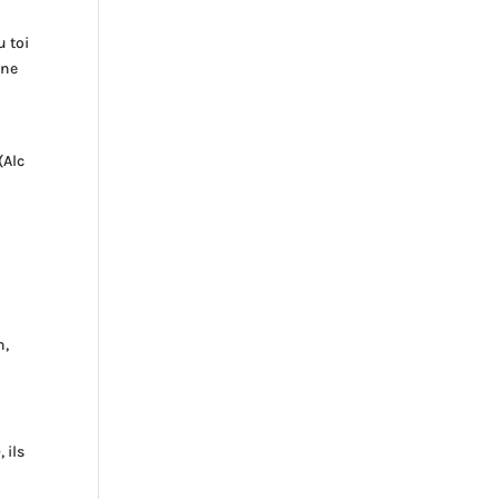
u toi
une
(Alc
n,
 ils