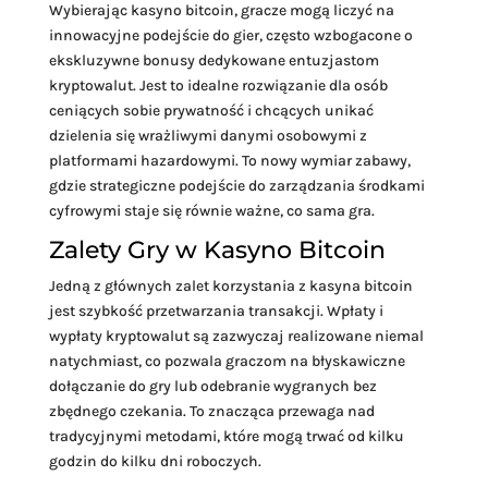
Wybierając kasyno bitcoin, gracze mogą liczyć na
innowacyjne podejście do gier, często wzbogacone o
ekskluzywne bonusy dedykowane entuzjastom
kryptowalut. Jest to idealne rozwiązanie dla osób
ceniących sobie prywatność i chcących unikać
dzielenia się wrażliwymi danymi osobowymi z
platformami hazardowymi. To nowy wymiar zabawy,
gdzie strategiczne podejście do zarządzania środkami
cyfrowymi staje się równie ważne, co sama gra.
Zalety Gry w Kasyno Bitcoin
Jedną z głównych zalet korzystania z kasyna bitcoin
jest szybkość przetwarzania transakcji. Wpłaty i
wypłaty kryptowalut są zazwyczaj realizowane niemal
natychmiast, co pozwala graczom na błyskawiczne
dołączanie do gry lub odebranie wygranych bez
zbędnego czekania. To znacząca przewaga nad
tradycyjnymi metodami, które mogą trwać od kilku
godzin do kilku dni roboczych.