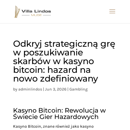
Odkryj strategiczną grę
w poszukiwanie
skarbów w kasyno
bitcoin: hazard na
nowo zdefiniowany
by
adminlindos
|
Jun 3, 2026
|
Gambling
Kasyno Bitcoin: Rewolucja w
Świecie Gier Hazardowych
Kasyno Bitcoin, znane również jako kasyno