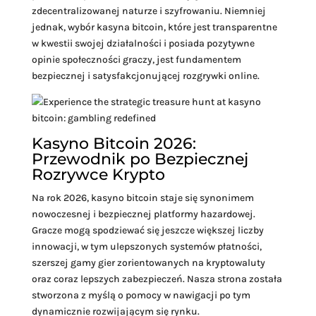
zdecentralizowanej naturze i szyfrowaniu. Niemniej
jednak, wybór kasyna bitcoin, które jest transparentne
w kwestii swojej działalności i posiada pozytywne
opinie społeczności graczy, jest fundamentem
bezpiecznej i satysfakcjonującej rozgrywki online.
Kasyno Bitcoin 2026:
Przewodnik po Bezpiecznej
Rozrywce Krypto
Na rok 2026, kasyno bitcoin staje się synonimem
nowoczesnej i bezpiecznej platformy hazardowej.
Gracze mogą spodziewać się jeszcze większej liczby
innowacji, w tym ulepszonych systemów płatności,
szerszej gamy gier zorientowanych na kryptowaluty
oraz coraz lepszych zabezpieczeń. Nasza strona została
stworzona z myślą o pomocy w nawigacji po tym
dynamicznie rozwijającym się rynku.