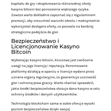
kapitału do gry i eksplorowania różnorodnej oferty
kasyna bitcoin bez ponoszenia większego ryzyka.
Zawsze warto dokładnie zapoznać się z regulaminem
promocji, aby zrozumieć warunki obrotu i maksymalnie
wykorzystać dostępne oferty, co pozwala na bardziej
strategiczne podejście do gier.
Bezpieczeństwo i
Licencjonowanie Kasyno
Bitcoin
Wybierając kasyno bitcoin, kluczowe jest zwrócenie
uwagi na jego licencję i reputację. Renomowane
platformy działają w oparciu o licencje wydane przez
uznane organy regulacyjne, co gwarantuje uczciwość
gier i ochronę praw graczy. Warto również sprawdzić,
jakie środki bezpieczeństwa stosuje dane kasyno w celu
ochrony środków i danych użytkowników.
Technologia blockchain sama w sobie oferuje wysoki
poziom bezpieczeństwa dzięki swojej