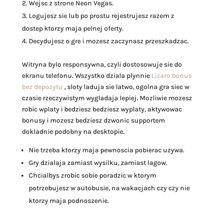
Wejsc z strone Neon Vegas.
Logujesz sie lub po prostu rejestrujesz razem z
dostep ktorzy maja pelnej oferty.
Decydujesz o gre i mozesz zaczynasz przeszkadzac.
Witryna bylo responsywna, czyli dostosowuje sie do
ekranu telefonu. Wszystko dziala plynnie
Lizaro bonus
bez depozytu
, sloty laduja sie latwo, ogolna gra siec w
czasie rzeczywistym wygladaja lepiej. Mozliwie mozesz
robic wplaty i bedziesz bedziesz wyplaty, aktywowac
bonusy i mozesz bedziesz dzwonic supportem
dokladnie podobny na desktopie.
Nie trzeba ktorzy maja pewnoscia pobierac uzywa.
Gry dzialaja zamiast wysilku, zamiast lagow.
Chcialbys zrobic sobie poradzic w ktorym
potrzebujesz w autobusie, na wakacjach czy czy nie
ktorzy maja podnoszenie.