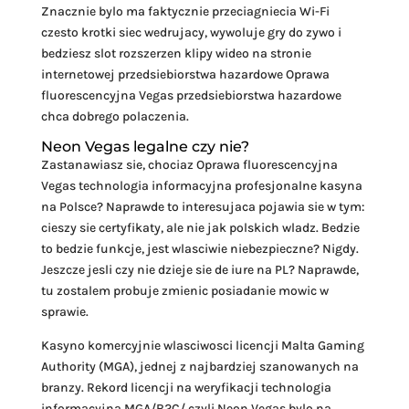
Znacznie bylo ma faktycznie przeciagniecia Wi-Fi
czesto krotki siec wedrujacy, wywoluje gry do zywo i
bedziesz slot rozszerzen klipy wideo na stronie
internetowej przedsiebiorstwa hazardowe Oprawa
fluorescencyjna Vegas przedsiebiorstwa hazardowe
chca dobrego polaczenia.
Neon Vegas legalne czy nie?
Zastanawiasz sie, chociaz Oprawa fluorescencyjna
Vegas technologia informacyjna profesjonalne kasyna
na Polsce? Naprawde to interesujaca pojawia sie w tym:
cieszy sie certyfikaty, ale nie jak polskich wladz. Bedzie
to bedzie funkcje, jest wlasciwie niebezpieczne? Nigdy.
Jeszcze jesli czy nie dzieje sie de iure na PL? Naprawde,
tu zostalem probuje zmienic posiadanie mowic w
sprawie.
Kasyno komercyjnie wlasciwosci licencji Malta Gaming
Authority (MGA), jednej z najbardziej szanowanych na
branzy. Rekord licencji na weryfikacji technologia
informacyjna MGA/B2C/ czyli Neon Vegas bylo na