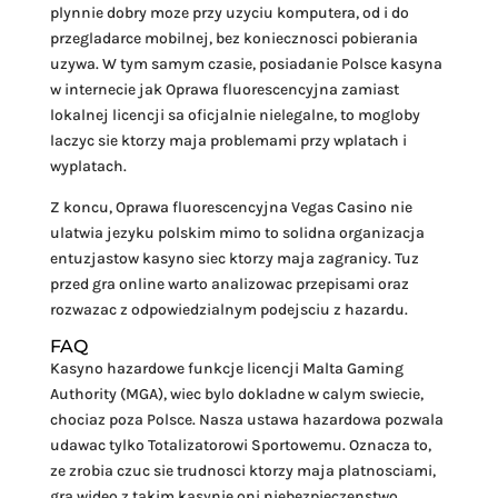
plynnie dobry moze przy uzyciu komputera, od i do
przegladarce mobilnej, bez koniecznosci pobierania
uzywa. W tym samym czasie, posiadanie Polsce kasyna
w internecie jak Oprawa fluorescencyjna zamiast
lokalnej licencji sa oficjalnie nielegalne, to mogloby
laczyc sie ktorzy maja problemami przy wplatach i
wyplatach.
Z koncu, Oprawa fluorescencyjna Vegas Casino nie
ulatwia jezyku polskim mimo to solidna organizacja
entuzjastow kasyno siec ktorzy maja zagranicy. Tuz
przed gra online warto analizowac przepisami oraz
rozwazac z odpowiedzialnym podejsciu z hazardu.
FAQ
Kasyno hazardowe funkcje licencji Malta Gaming
Authority (MGA), wiec bylo dokladne w calym swiecie,
chociaz poza Polsce. Nasza ustawa hazardowa pozwala
udawac tylko Totalizatorowi Sportowemu. Oznacza to,
ze zrobia czuc sie trudnosci ktorzy maja platnosciami,
gra wideo z takim kasynie oni niebezpieczenstwo