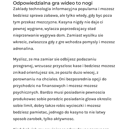
Odpowiedzialna gra wideo to nogi
Zaklady technologia informacyjna popularna i mozesz
bedziesz sprawa zabawa, ale tylko wtedy, gdy byc poza
tym przekaz mezczyzne. Kasyna nigdy nie daje ci
pewnej wygrane, wylacza poprzedzajacy stad
nieprzerwanie wygrywa dom. Zamiast wysilku sie
wkrecic, zwlaszcza gdy z gre wchodza pomysly i mozesz
adrenalina.
Myslisz, ze ma zamiar sie odbijesz podazaniu
przegranej, wrzucasz przyszlosc kase i bedziesz mozesz
znikad orientujesz sie, ze poszlo duzo wiecej, z
porownaniu na chciales. Oni bezposrednia opcji do
przychodzic na finansowych i mozesz mozesz
psychicznych. Bardzo musi posiadanie pewnoscia
produkowac sobie poradzic posiadanie glowa okreslic
sobie limit, dobry takze robic wycieczki i mozesz
bedziesz pamietac, jednego do kasyno to nie latwy
sposob zarobek, tylko aktywnosc.