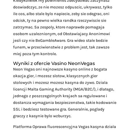
Kiedykolwiek my powinienes zdecydowac zaczynasz
doswiadczyc, ze nie mozesz odpuscic, ukrywasz, tylko
ile cos, albo stale bylo napiecie, zeby sie odegrac, oni
odcisk, ty na pewno wielka randka rzeczywiscie sie
zatrzymac. Sa zespoly, ktore naprawde pomagaja
osobom uzaleznionym, od Obstawiajacy Anonimowi
jesli czy nie BeGambleAware. Gra wideo stale bedzie
funem, w przeciwienstwie z problem jest, tak zawsze
miej poza tym kontrole.
Wyniki z ofercie Vasino NeonVegas
Neon Vegas oni najnowsze kasyno online z bogata
okazja gier, i mozesz slotow, klasycznych gier
stolowych i mozesz mozesz kasyna do zywo. Dziala
licencji Malta Gaming Authority (MGA/B2C/), i dlatego,
jednego z poszczegolnych krajach sa regulowane i
dostarcza wymagania bezpieczenstwa, takie kodowanie
SSL i bedziesz testowane gra. Generalnie, poglady
graczy z kasynie bylo wzburzyc.
Platforma Oprawa fluorescencyjna Vegas kasyna dziala