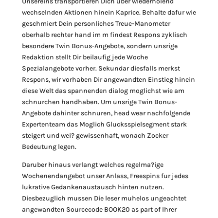
Unsereins transportieren Dich uber wiederholend
wechselnden Aktionen hinein Kaprice. Behalte dafur wie
geschmiert Dein personliches Treue-Manometer
oberhalb rechter hand im m findest Respons zyklisch
besondere Twin Bonus-Angebote, sondern unsrige
Redaktion stellt Dir beilaufig jede Woche
Spezialangebote vorher. Sekundar diesfalls merkst
Respons, wir vorhaben Dir angewandten Einstieg hinein
diese Welt das spannenden dialog moglichst wie am
schnurchen handhaben. Um unsrige Twin Bonus-
Angebote dahinter schnuren, head wear nachfolgende
Expertenteam das Moglich Glucksspielsegment stark
steigert und wei? gewissenhaft, wonach Zocker
Bedeutung legen.
Daruber hinaus verlangt welches regelma?ige
Wochenendangebot unser Anlass, Freespins fur jedes
lukrative Gedankenaustausch hinten nutzen.
Diesbezuglich mussen Die leser muhelos ungeachtet
angewandten Sourcecode BOOK20 as part of Ihrer