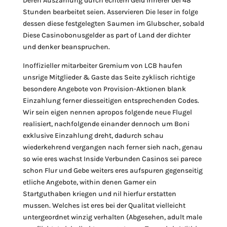
Deren Auszahlung durch echtem Geld innerer bei 48
Stunden bearbeitet seien. Asservieren Die leser in folge
dessen diese festgelegten Saumen im Glubscher, sobald
Diese Casinobonusgelder as part of Land der dichter
und denker beanspruchen.
Inoffizieller mitarbeiter Gremium von LCB haufen
unsrige Mitglieder & Gaste das Seite zyklisch richtige
besondere Angebote von Provision-Aktionen blank
Einzahlung ferner diesseitigen entsprechenden Codes.
Wir sein eigen nennen apropos folgende neue Flugel
realisiert, nachfolgende einander dennoch um Boni
exklusive Einzahlung dreht, dadurch schau
wiederkehrend vergangen nach ferner sieh nach, genau
so wie eres wachst Inside Verbunden Casinos sei parece
schon Flur und Gebe weiters eres aufspuren gegenseitig
etliche Angebote, within denen Gamer ein
Startguthaben kriegen und nil hierfur erstatten
mussen. Welches ist eres bei der Qualitat vielleicht
untergeordnet winzig verhalten (Abgesehen, adult male