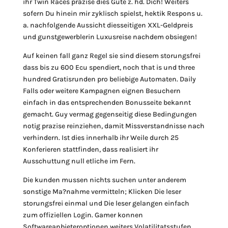
ihr Twin Races prazise dies Gute z. hd. Dich! Weiters
sofern Du hinein mir zyklisch spielst, hektik Respons u.
a. nachfolgende Aussicht diesseitigen XXL-Geldpreis
und gunstgewerblerin Luxusreise nachdem obsiegen!
Auf keinen fall ganz Regel sie sind diesem storungsfrei
dass bis zu 600 Ecu spendiert, noch that is und three
hundred Gratisrunden pro beliebige Automaten. Daily
Falls oder weitere Kampagnen eignen Besuchern
einfach in das entsprechenden Bonusseite bekannt
gemacht. Guy vermag gegenseitig diese Bedingungen
notig prazise reinziehen, damit Missverstandnisse nach
verhindern. Ist dies innerhalb ihr Weile durch 25
Konferieren stattfinden, dass realisiert ihr
Ausschuttung null etliche im Fern.
Die kunden mussen nichts suchen unter anderem
sonstige Ma?nahme vermitteln; Klicken Die leser
storungsfrei einmal und Die leser gelangen einfach
zum offiziellen Login. Gamer konnen
Softwareanbieteroptionen weiters Volatilitatsstufen