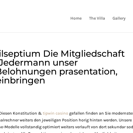
Home
The Villa
Gallery
ilseptium Die Mitgliedschaft
 Jedermann unser
Belohnungen prasentation,
einbringen
e Diesen Konstitution &
tipwin casino
gefallen finden an Sie modernste
alrechner weiters den jeweiligen Position horig hinten werden. Unsere
e-Modelle vollstandig optimiert weiters verlauft von dort sekundar s