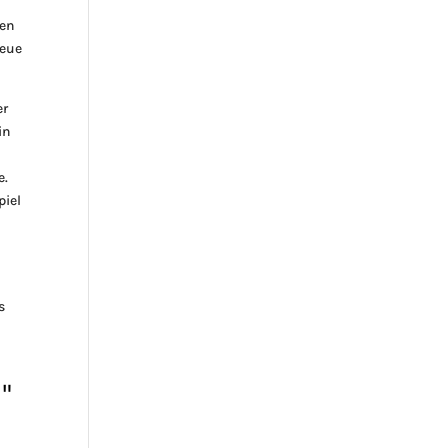
gen
neue
er
in
e.
piel
s
"