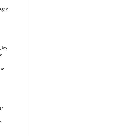
augen
, im
en
 am
er
n