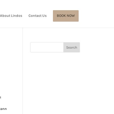
About Lindos
Contact Us
BOOK NOW
s
odann