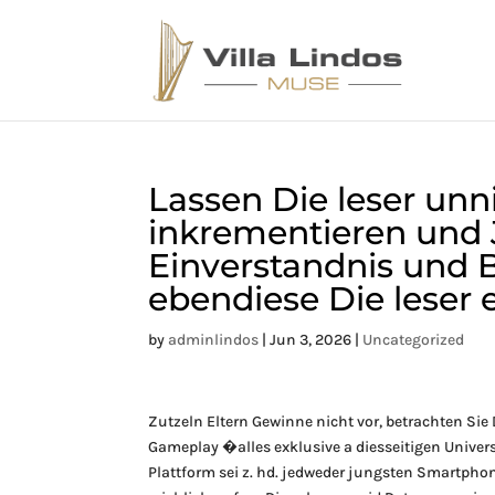
Lassen Die leser unn
inkrementieren und
Einverstandnis und 
ebendiese Die leser 
by
adminlindos
|
Jun 3, 2026
|
Uncategorized
Zutzeln Eltern Gewinne nicht vor, betrachten Si
Gameplay �alles exklusive a diesseitigen Univers
Plattform sei z. hd. jedweder jungsten Smartphon