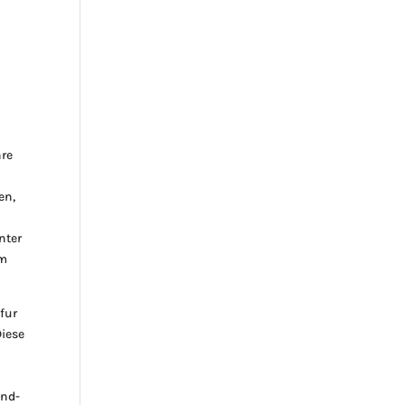
hre
en,
nter
um
fur
Diese
and-