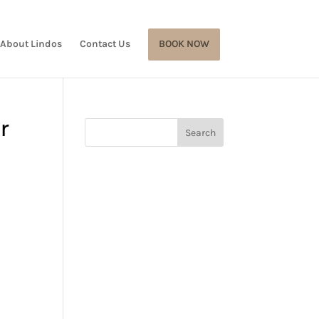
About Lindos
Contact Us
BOOK NOW
r