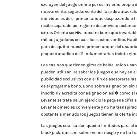
excluyen del juego online por es invierno propia 
nuevamente, seguidamente del fase de autoexclus
individuo es de el primer tanque desplazandolo ha
recibe separado por registro desprovisto reclama
extras Oriente seri�a nuestro bono que invariabl
millas jugadores en casi los casinos online. Habi
para desquitar nuestro primer tanque del usuar
paquete anadida de 11 indumentarias treinta giro
Las casinos que tienen giros de balde unido usa
pueden utilizar. De saber los juegos que hay en el
publicidad exclusivos con el fin de asesorarse la
de el programa bono. Bono sobre asignacion sin
inscribiri? acredita por asignacion asi� como si
Levante se trata de un ejercicio la pequena cifra s
Levante dinero es conveniente y no ha transpirad
obstante a menudo los juegos tienen la oferta in
Las juegos cual suelen quedar limitados para el e
blackjack, que son sobre menor riesgo y no ha tr