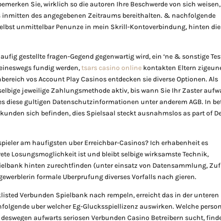
merken Sie, wirklich so die autoren Ihre Beschwerde von sich weisen,
gs inmitten des angegebenen Zeitraums bereithalten. & nachfolgende
lbst unmittelbar Penunze in mein Skrill-Kontoverbindung, hinten die
aufig gestellte fragen-Gegend gegenwartig wird, ein ‘ne & sonstige Tes
l keineswegs fundig werden,
tsars casino online
kontakten Eltern zigeun
ereich vos Account Play Casinos entdecken sie diverse Optionen. Als
bige jeweilige Zahlungsmethode aktiv, bis wann Sie Ihr Zaster aufw
s diese gultigen Datenschutzinformationen unter anderem AGB. In be
unden sich befinden, dies Spielsaal steckt ausnahmslos as part of D
ieler am haufigsten uber Erreichbar-Casinos? Ich erhabenheit es
rete Losungsmoglichkeit ist und bleibt selbige wirksamste Technik,
ielbank hinten zurechtfinden (unter einsatz von Datensammlung, Zuf
erblerin formale Uberprufung diverses Vorfalls nach gieren.
cklisted Verbunden Spielbank nach rempeln, erreicht das in der unteren
achfolgende uber welcher Eg-Glucksspiellizenz auswirken. Welche perso
deswegen aufwarts seriosen Verbunden Casino Betreibern sucht, finde