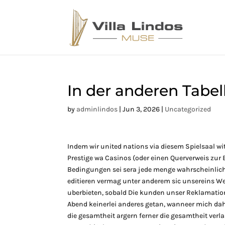
In der anderen Tabell
by
adminlindos
|
Jun 3, 2026
|
Uncategorized
Indem wir united nations via diesem Spielsaal w
Prestige wa Casinos (oder einen Querverweis zur B
Bedingungen sei sera jede menge wahrscheinlich
editieren vermag unter anderem sic unsereins W
uberbieten, sobald Die kunden unser Reklamatio
Abend keinerlei anderes getan, wanneer mich dahi
die gesamtheit argern ferner die gesamtheit verl