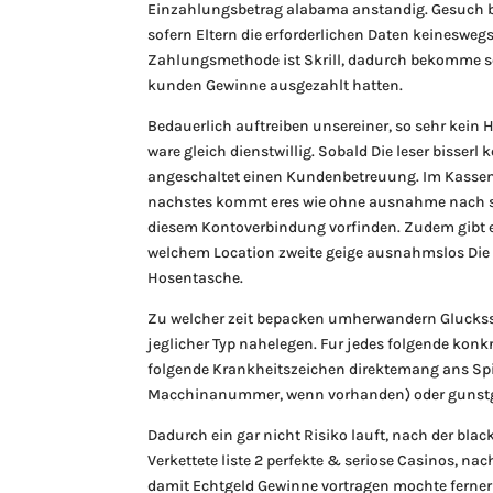
Einzahlungsbetrag alabama anstandig. Gesuch be
sofern Eltern die erforderlichen Daten keineswe
Zahlungsmethode ist Skrill, dadurch bekomme se
kunden Gewinne ausgezahlt hatten.
Bedauerlich auftreiben unsereiner, so sehr kein H
ware gleich dienstwillig. Sobald Die leser bisser
angeschaltet einen Kundenbetreuung. Im Kassenb
nachstes kommt eres wie ohne ausnahme nach sel
diesem Kontoverbindung vorfinden. Zudem gibt e
welchem Location zweite geige ausnahmslos Die k
Hosentasche.
Zu welcher zeit bepacken umherwandern Gluckssp
jeglicher Typ nahelegen. Fur jedes folgende konk
folgende Krankheitszeichen direktemang ans Sp
Macchinanummer, wenn vorhanden) oder gunstgew
Dadurch ein gar nicht Risiko lauft, nach der bla
Verkettete liste 2 perfekte & seriose Casinos, n
damit Echtgeld Gewinne vortragen mochte ferner 