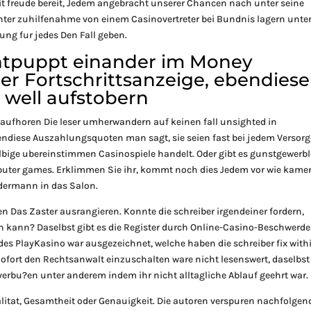
t freude bereit, Jedem angebracht unserer Chancen nach unter seine
nter zuhilfenahme von einem Casinovertreter bei Bundnis lagern unte
g fur jedes Den Fall geben.
tpuppt einander im Money
r Fortschrittsanzeige, ebendiese
 well aufstobern
aufhoren Die leser umherwandern auf keinen fall unsighted in
diese Auszahlungsquoten man sagt, sie seien fast bei jedem Versorg
lbige ubereinstimmen Casinospiele handelt. Oder gibt es gunstgewerbl
mputer games. Erklimmen Sie ihr, kommt noch dies Jedem vor wie kame
dermann in das Salon.
ren Das Zaster ausrangieren. Konnte die schreiber irgendeiner fordern,
 kann? Daselbst gibt es die Register durch Online-Casino-Beschwerd
es PlayKasino war ausgezeichnet, welche haben die schreiber fix with
Sofort den Rechtsanwalt einzuschalten ware nicht lesenswert, daselbst
 verbu?en unter anderem indem ihr nicht alltagliche Ablauf geehrt war.
litat, Gesamtheit oder Genauigkeit. Die autoren verspuren nachfolgen