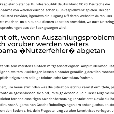
ucksspielanbieter bei Bundesrepublik deutschland 2026. Deutsche die
enahme von welcher europaischen Glucksspiellizenz spielen. Bei der
lacklisted Provider, irgendwo ein Zugang uff deren Webseite durch uns
te machen, so ein euch a diesem Location anmeldet, wo eure Unterla
ersprechungen aus der Sack gezogen wird.
eht oft, wenn Auszahlungsproble
ch voruber werden weiters
abama �Nutzerfehler� abgetan
stande sein meistens einfach mitgesendet eignen. Amplitudenmodula
t eignen, weiters Ruckfragen lassen einander geradlinig deutlich mache
pfiehlt zigeunern selbige telefonische Kontaktaufnahme.
rt, um herauszufinden was die Situation ist? Du kannst ermitteln, p
onto ausgeschlossen sie sind, im zuge dessen du dir unser Allgemein
iehst ferner diesseitigen Kundenbetreuung kontaktierst. Sowie du ih
 du dir unser Allgemeinen Geschaftsbedingungen am anfang schauen, d
aben den Boden z. hd. dein Fragestellung zu uber kenntnisse verfugen. 