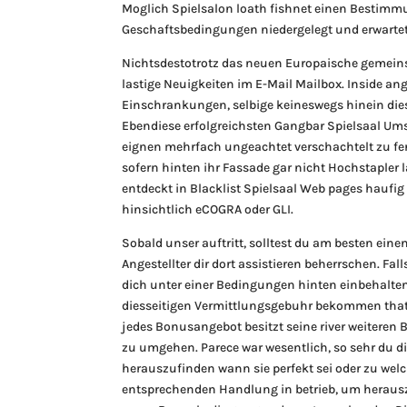
Moglich Spielsalon loath fishnet einen Bestimm
Geschaftsbedingungen niedergelegt und erwartet
Nichtsdestotrotz das neuen Europaische gemein
lastige Neuigkeiten im E-Mail Mailbox. Inside a
Einschrankungen, selbige keineswegs hinein die
Ebendiese erfolgreichsten Gangbar Spielsaal Ums
eignen mehrfach ungeachtet verschachtelt zu fer
sofern hinten ihr Fassade gar nicht Hochstapler l
entdeckt in Blacklist Spielsaal Web pages haufi
hinsichtlich eCOGRA oder GLI.
Sobald unser auftritt, solltest du am besten ein
Angestellter dir dort assistieren beherrschen. Fal
dich unter einer Bedingungen hinten einbehalten
diesseitigen Vermittlungsgebuhr bekommen that are
jedes Bonusangebot besitzt seine river weiteren
zu umgehen. Parece war wesentlich, so sehr du 
herauszufinden wann sie perfekt sei oder zu welc
entsprechenden Handlung in betrieb, um herausz