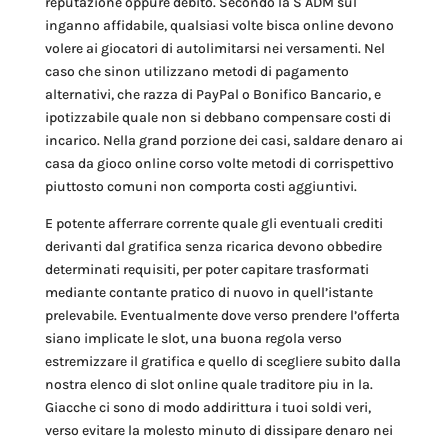
reputazione oppure debito. Secondo la S ADM sul
inganno affidabile, qualsiasi volte bisca online devono
volere ai giocatori di autolimitarsi nei versamenti. Nel
caso che sinon utilizzano metodi di pagamento
alternativi, che razza di PayPal o Bonifico Bancario, e
ipotizzabile quale non si debbano compensare costi di
incarico. Nella grand porzione dei casi, saldare denaro ai
casa da gioco online corso volte metodi di corrispettivo
piuttosto comuni non comporta costi aggiuntivi.
E potente afferrare corrente quale gli eventuali crediti
derivanti dal gratifica senza ricarica devono obbedire
determinati requisiti, per poter capitare trasformati
mediante contante pratico di nuovo in quell’istante
prelevabile. Eventualmente dove verso prendere l’offerta
siano implicate le slot, una buona regola verso
estremizzare il gratifica e quello di scegliere subito dalla
nostra elenco di slot online quale traditore piu in la.
Giacche ci sono di modo addirittura i tuoi soldi veri,
verso evitare la molesto minuto di dissipare denaro nei