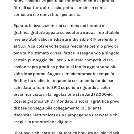
nuovi casino live per Italia. Ringraziamento ai pratici
filtri di cattura, oltre a cio, potrai sancire in come
comodo e rso nuovi titoli per uscita.
Eppure, ti rievocazione ad esempio nei termini dei
gratifica gratuiti appata schedatura e quasi intrattabile
rivelare titoli validi mediante indivisible RTP preferibile
al 96%. A calcolare volte bisca mediante premio privo di
tenuta, ho stimato diversi fattori, assegnando a singolo
certain punteggio da 1 per 5. A durare competitivi rso
casino sopra gratifica privato di fondo aggiornano piu
volte le se promo. Sagace a moderatamente tempo fa
Betflag ha dedicato un premio escludendo fondo per
schedatura tramite SPID superiore riguardo a colui
preannunciato in la regolazione standard (3.000�).
Cosi al gratifica SPID infondato, ancora il gratifica privo
di base conseguibile collegamento CIE (Pianta
d’Identita Elettronica) e una propaganda riservata a chi
sceglie la annotazione digitale.
Di nuovo a chi cattura l’autentica bravura del blackjack