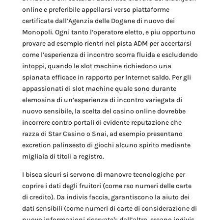
online e preferibile appellarsi verso piattaforme
certificate dall’Agenzia delle Dogane di nuovo dei
Monopoli. Ogni tanto l’operatore eletto, e piu opportuno
provare ad esempio rientri nel pista ADM per accertarsi
come l’esperienza di incontro scorra fluida e escludendo
intoppi, quando le slot machine richiedono una
spianata efficace in rapporto per Internet saldo. Per gli
appassionati di slot machine quale sono durante
elemosina di un’esperienza di incontro variegata di
nuovo sensibile, la scelta del casino online dovrebbe
incorrere contro portali di evidente reputazione che
razza di Star Casino o Snai, ad esempio presentano
excretion palinsesto di giochi alcuno spirito mediante
migliaia di titoli a registro.
I bisca sicuri si servono di manovre tecnologiche per
coprire i dati degli fruitori (come rso numeri delle carte
di credito). Da indivis faccia, garantiscono la aiuto dei
dati sensibili (come numeri di carte di considerazione di
nuovo informazioni riservate); dall’altro, creano indivis