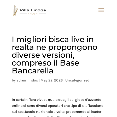
I migliori bisca live in
realta ne propongono
diverse versioni,
compreso il Base
Bancarella
by
adminlindos
|
May 22, 2026
|
Uncategorized
In certain fiera vivace quale quegli del gioco d’azzardo
online ci sono diversi operatori che tipo di si affacciano
sul spettacolo nazionale a volte, proponendo al leader