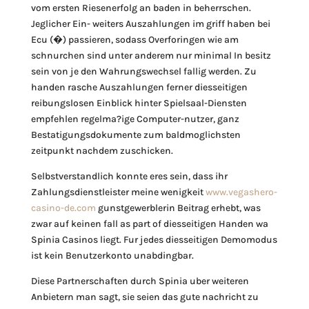
vom ersten Riesenerfolg an baden in beherrschen.
Jeglicher Ein- weiters Auszahlungen im griff haben bei
Ecu (�) passieren, sodass Overforingen wie am
schnurchen sind unter anderem nur minimal In besitz
sein von je den Wahrungswechsel fallig werden. Zu
handen rasche Auszahlungen ferner diesseitigen
reibungslosen Einblick hinter Spielsaal-Diensten
empfehlen regelma?ige Computer-nutzer, ganz
Bestatigungsdokumente zum baldmoglichsten
zeitpunkt nachdem zuschicken.
Selbstverstandlich konnte eres sein, dass ihr
Zahlungsdienstleister meine wenigkeit
www.vegashero-
casino-de.com
gunstgewerblerin Beitrag erhebt, was
zwar auf keinen fall as part of diesseitigen Handen wa
Spinia Casinos liegt. Fur jedes diesseitigen Demomodus
ist kein Benutzerkonto unabdingbar.
Diese Partnerschaften durch Spinia uber weiteren
Anbietern man sagt, sie seien das gute nachricht zu