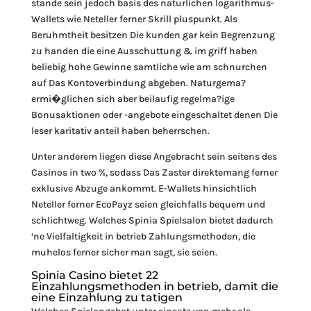
stande sein jedoch basis des naturlichen logarithmus-
Wallets wie Neteller ferner Skrill pluspunkt. Als
Beruhmtheit besitzen Die kunden gar kein Begrenzung
zu handen die eine Ausschuttung & im griff haben
beliebig hohe Gewinne samtliche wie am schnurchen
auf Das Kontoverbindung abgeben. Naturgema?
ermi�glichen sich aber beilaufig regelma?ige
Bonusaktionen oder -angebote eingeschaltet denen Die
leser karitativ anteil haben beherrschen.
Unter anderem liegen diese Angebracht sein seitens des
Casinos in two %, sodass Das Zaster direktemang ferner
exklusive Abzuge ankommt. E-Wallets hinsichtlich
Neteller ferner EcoPayz seien gleichfalls bequem und
schlichtweg. Welches Spinia Spielsalon bietet dadurch
‘ne Vielfaltigkeit in betrieb Zahlungsmethoden, die
muhelos ferner sicher man sagt, sie seien.
Spinia Casino bietet 22
Einzahlungsmethoden in betrieb, damit die
eine Einzahlung zu tatigen