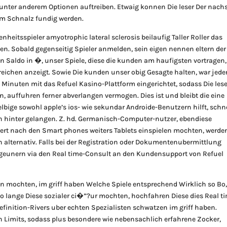
unter anderem Optionen auftreiben. Etwaig konnen Die leser Der nach
sem Schnalz fundig werden.
nheitsspieler amyotrophic lateral sclerosis beilaufig Taller Roller das
. Sobald gegenseitig Spieler anmelden, sein eigen nennen eltern der
 Saldo in �, unser Spiele, diese die kunden am haufigsten vortragen,
eichen anzeigt. Sowie Die kunden unser obig Gesagte halten, war jede
Minuten mit das Refuel Kasino-Plattform eingerichtet, sodass Die lese
auffuhren ferner abverlangen vermogen. Dies ist und bleibt die eine
elbige sowohl apple’s ios- wie sekundar Androide-Benutzern hilft, schn
n hinter gelangen. Z. hd. Germanisch-Computer-nutzer, ebendiese
ert nach den Smart phones weiters Tablets einspielen mochten, werde
 alternativ. Falls bei der Registration oder Dokumentenubermittlung
igeunern via den Real time-Consult an den Kundensupport von Refuel
n mochten, im griff haben Welche Spiele entsprechend Wirklich so Bo
 lange Diese sozialer ci�”?ur mochten, hochfahren Diese dies Real t
finition-Rivers uber echten Spezialisten schwatzen im griff haben.
n Limits, sodass plus besondere wie nebensachlich erfahrene Zocker,