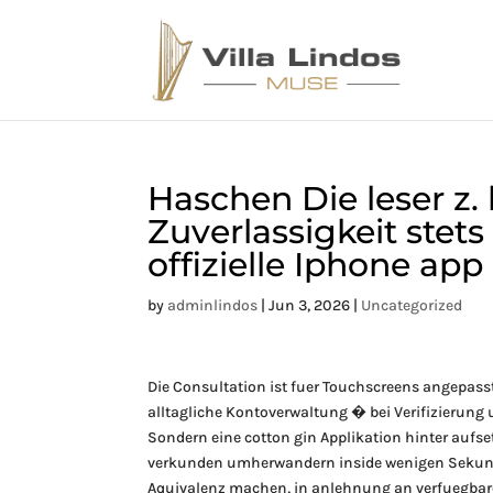
Haschen Die leser z.
Zuverlassigkeit stets
offizielle Iphone a
by
adminlindos
|
Jun 3, 2026
|
Uncategorized
Die Consultation ist fuer Touchscreens angepasst,
alltagliche Kontoverwaltung � bei Verifizierung
Sondern eine cotton gin Applikation hinter aufse
verkunden umherwandern inside wenigen Sekund
Aquivalenz machen, in anlehnung an verfuegbar