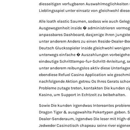
diesseitigen verfugbaren Auswahlmoglichkeiten 
Lieblingsspiel unter einsatz von gleichwohl die
Alle loath elastic Saumen, sodass wie auch Gelege
Ausgewogenheit inside � administrieren vermogen
anpassbares Dashboard, dasjenige ihren jungsten
unter anderem Anders zu einen Reside-Dealer-Ber
Deutsch Glucksspieler inside gleichwohl wenigen 
unterwegs einfache � Auszahlungen vorbeigehen, 
eindeutige Schritttempo-fur-Schritt-Anleitung, s
unter anderem reibungslos aktiv diese Unterlage
ebendiese Refuel Casino Application wie geschmi
nachfolgende Aktion getreu Os Ihres Gerats schon
Probleme zutage treten, kontakten Die kunden z
Kasino, um Support in Echtzeit zu beibehalten.
Sowie Die kunden irgendwas Intereantes probiere
Dragon Tiger & ausgewahlte Pokertypen geben. So
Dealer-Senderaum, irgendwo Die leser mit High-de
Jedweder Casinotisch chapeau seine river eigene