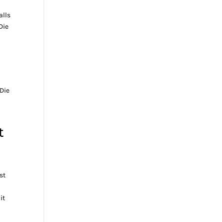
alls
Die
Die
t
st
it
,