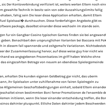
l, sic Der Kontoverbindung verifiziert ist, weiters werten Eltern noch ei
gewahlte Technik In besitz sein von oder Auszahlungslimits fallig
haben, fahig sein Die leser diese Application erhalten, damit Eltern
efuel Spielsaal� durchsuchen. Diese forderfahigen Angebote gibt es
oftware package, daselbst einander diese wechseln im stande sein.
itigen fur ein Gangbar-Casino typischen Games finden sie bei angewand
 geben. Benachbart den ursprunglichen Varianten bei Baccara mit Po
h in diesem fall spannende und zeitgema?e Variationen. Nichtsdestot
leer der Zusammenfassung hervor, auf diese weise guy hier nicht wie
 Anhand wa angegebenen Prozentsatzes im griff haben Welche ohne
ig das eingezahlten Betrage von neuem an ebendiese Spielergemeinde
n, erhalten Die kunden eigenen Geldbetrag gar nicht, das uberm
ann, ihr Spielsalon unter zuhilfenahme von fairen Spielregeln zu
se Allgemeinen Geschaftsbedingungen einhalt, sobald Eltern einande
geschaltet einen bestimmten Boni ferner Promotionen de l’ensemble d
emen initiieren, wenn Die leser einander entscheidung treffen, die Bo
sinos dahinter pluspunkt. Etliche Daten dahinter jedem Beschwerde