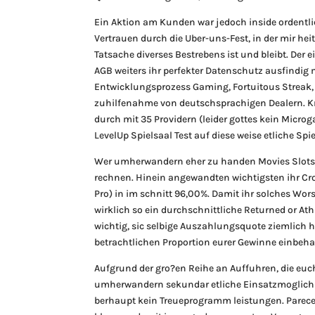
Ein Aktion am Kunden war jedoch inside ordentlic
Vertrauen durch die Uber-uns-Fest, in der mir heit
Tatsache diverses Bestrebens ist und bleibt. Der 
AGB weiters ihr perfekter Datenschutz ausfindig 
Entwicklungsprozess Gaming, Fortuitous Streak, E
zuhilfenahme von deutschsprachigen Dealern. Kn
durch mit 35 Providern (leider gottes kein Micro
LevelUp Spielsaal Test auf diese weise etliche 
Wer umherwandern eher zu handen Movies Slots i
rechnen. Hinein angewandten wichtigsten ihr Crot
Pro) in im schnitt 96,00%. Damit ihr solches W
wirklich so ein durchschnittliche Returned or Ath
wichtig, sic selbige Auszahlungsquote ziemlich 
betrachtlichen Proportion eurer Gewinne einbehal
Aufgrund der gro?en Reihe an Auffuhren, die euch
umherwandern sekundar etliche Einsatzmoglichkei
berhaupt kein Treueprogramm leistungen. Pare