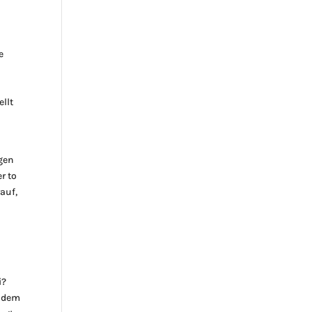
e
llt
ngen
r to
auf,
i?
chdem