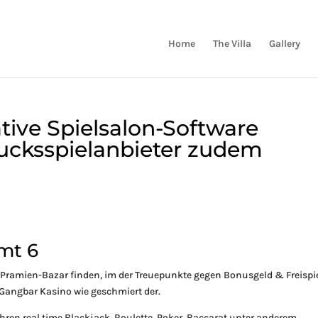
Home
The Villa
Gallery
tive Spielsalon-Software
lucksspielanbieter zudem
mt 6
Pramien-Bazar finden, im der Treuepunkte gegen Bonusgeld & Freispi
 Gangbar Kasino wie geschmiert der.
n real time Blackjack, Roulette, Poker, Baccarat unter anderem