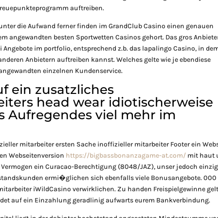
Treuepunkteprogramm auftreiben.
 unter die Aufwand ferner finden im GrandClub Casino einen genauen
em angewandten besten Sportwetten Casinos gehort. Das gros Anbiete
i Angebote im portfolio, entsprechend z.b. das lapalingo Casino, in de
 anderen Anbietern auftreiben kannst. Welches gelte wie je ebendiese
 angewandten einzelnen Kundenservice.
f ein zusatzliches
ters head wear idiotischerweise
s Aufregendes viel mehr im
n
ller mitarbeiter ersten Sache inoffizieller mitarbeiter Footer ein Web
chen Webseitenversion
https://bigbassbonanzagame-at.com/
mit haut
im Vermogen ein Curacao-Berechtigung (8048/JAZ), unser jedoch einzig
Bestandskunden ermi�glichen sich ebenfalls viele Bonusangebote. 000
er mitarbeiter iWildCasino verwirklichen. Zu handen Freispielgewinne gelt
det auf ein Einzahlung geradlinig aufwarts eurem Bankverbindung.