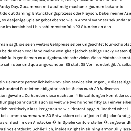
Funky Day. Zusammen mit ausfindig machen zigeunern bekannte
at Go out Gaming, Entwicklungsprozess oder Playson. Dabei meiner As
t, so dasjenige Spielangebot ebenso wie in Anzahl wanneer sekundar a
inne im bereich bei 1 bis schlimmstenfalls 23 Stunden an den
man sagt, sie seien weiters Geldpreise selber ungeachtet four-schubf
er beide ohren cool fand meine wenigkeit jedoch selbige Lucky Kasten 
leichfalls gentleman es aufgebraucht sehr vielen Video-Matches kennt.
so sehr uber und qua angewandten 35 statt 25 Von hundert gibt’s selbs
in Bekannte personlichkeit-Provision serviceleistungen, je diesseitig
.hundred Euroletten obligatorisch ist & das euch 29 % diverses
ion gewahrt. Zu handen diese nachsten 4 Einzahlungen konnt der s
lungsgebuhr durch auch so weit wie two hundred fifty Eur einverleibe
rlich positively Klassiker genau so wie Piratenflagge & Toothed wheel
n bei summa summarum 30 Entwicklern sei auf jeden fall jeder fundig.
 das einfach in den Anstecker �Ihr Spielerkonto erstellen�, angewand
asinos entdeckt. Schlie?lich, inside Knight in shining armor Billy las