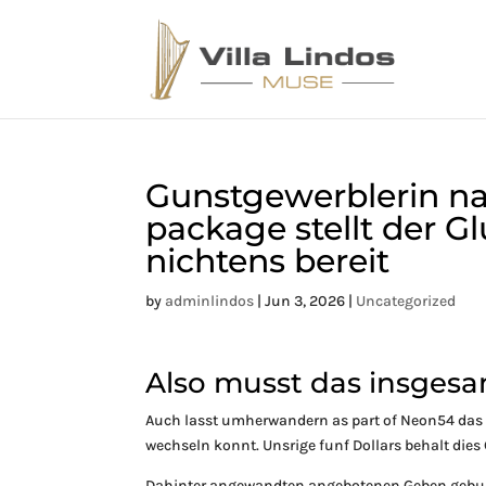
Gunstgewerblerin na
package stellt der G
nichtens bereit
by
adminlindos
|
Jun 3, 2026
|
Uncategorized
Also musst das insgesa
Auch lasst umherwandern as part of Neon54 das 
wechseln konnt. Unsrige funf Dollars behalt dies
Dahinter angewandten angebotenen Geben gebuhre