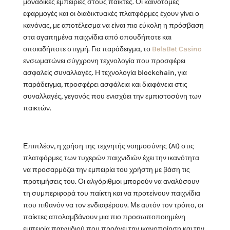
μοναδικές εμπειρίες στους παίκτες. Οι καινοτόμες
εφαρμογές και οι διαδικτυακές πλατφόρμες έχουν γίνει ο
κανόνας, με αποτέλεσμα να είναι πιο εύκολη η πρόσβαση
στα αγαπημένα παιχνίδια από οπουδήποτε και
οποιαδήποτε στιγμή. Για παράδειγμα, το
BelaBet Casino
ενσωματώνει σύγχρονη τεχνολογία που προσφέρει
ασφαλείς συναλλαγές. Η τεχνολογία blockchain, για
παράδειγμα, προσφέρει ασφάλεια και διαφάνεια στις
συναλλαγές, γεγονός που ενισχύει την εμπιστοσύνη των
παικτών.
Επιπλέον, η χρήση της τεχνητής νοημοσύνης (AI) στις
πλατφόρμες των τυχερών παιχνιδιών έχει την ικανότητα
να προσαρμόζει την εμπειρία του χρήστη με βάση τις
προτιμήσεις του. Οι αλγόριθμοι μπορούν να αναλύσουν
τη συμπεριφορά του παίκτη και να προτείνουν παιχνίδια
που πιθανόν να τον ενδιαφέρουν. Με αυτόν τον τρόπο, οι
παίκτες απολαμβάνουν μια πιο προσωποποιημένη
εμπειρία παιχνιδιού που προάγει την ικανοποίηση και την