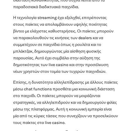
διάσταση κοινωνικότητας που συχνά λείπει από τα
παραδοσιακά διαδικτυακά παιχνίδια.
Η τεχνολογία streaming έχει εξελιχθεί, επιτρέποντας
στους παίκτες να απολαμβάνουν υψηλής ποιότητας
βίντεο με ελάχιστες καθυστερήσεις. Οι παίκτες μπορούν
να παρακολουθούν τις κινήσεις των dealers και να
συμμετέχουν σε παιχνίδια όπως η ρουλέτα και το
μπλάκτζακ, δημιουργώντας μία αίσθηση φυσικής
παρουσίας. Αυτό έχει συμβάλει στην αύξηση της
δημοτικότητας των live casino και στην προσέλκυση
νέων χρηστών στον τομέα των τυχερών παιχνιδιών.
Επίσης, η δυνατότητα αλληλεπίδρασης με άλλους παίκτες
μέσω chat functions προσθέτει μια κοινωνική διάσταση
στο παιχνίδι. Οι παίκτες μπορούν να μοιράζονται
στρατηγικές, να αλληλεπιδρούν και να δημιουργούν φιλίες
μέσω της πλατφόρμας. Αυτή η κοινωνική εμπειρία είναι
μία από τις κύριες τάσεις που συνεχίζουν να προσελκύουν
τους παίκτες στα live casino.