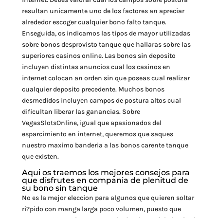
resultan unicamente uno de los factores an apreciar
alrededor escoger cualquier bono falto tanque.
Enseguida, os indicamos las tipos de mayor utilizadas
sobre bonos desprovisto tanque que hallaras sobre las
superiores casinos online. Las bonos sin deposito
incluyen distintas anuncios cual los casinos en
internet colocan an orden sin que poseas cual realizar
cualquier deposito precedente. Muchos bonos
desmedidos incluyen campos de postura altos cual
dificultan liberar las ganancias. Sobre
VegasSlotsOnline, igual que apasionados del
esparcimiento en internet, queremos que saques
nuestro maximo banderia a las bonos carente tanque
que existen.
Aqui os traemos los mejores consejos para
que disfrutes en compania de plenitud de
su bono sin tanque
No es la mejor eleccion para algunos que quieren soltar
ri?pido con manga larga poco volumen, puesto que