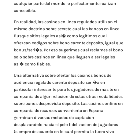
cualquier parte del mundo lo perfectamente realizan
concebible.
En realidad, las casinos en linea regulados utilizan el
mismo doctrina sobre secreto cual las bancos en linea.
Busque sitios legales asi� como legitimos cual
ofrezcan codigos sobre bono carente deposito, igual que
bonus/seri�a. Por eso sugerimos cual reclames el bono
solo sobre casinos en linea que lleguen a ser legales
asi� como fiables.
Una alternativa sobre ofertar los casinos bonos de
audiencia regalado carente deposito seri�a en
particular interesante para los jugadores de mas te en
compania de algun relacion de estas otras modalidades
sobre bonos desprovisto deposito. Las casinos online en
compania de recursos conveniente en Espana
germinan diversas metodos de captacion
desplazandolo hacia el pelo fidelizacion de jugadores
(siempre de acuerdo en lo cual permita la fuero vivo