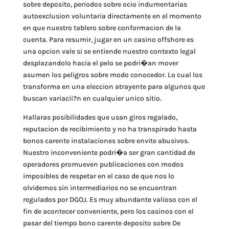
sobre deposito, periodos sobre ocio indumentarias
autoexclusion voluntaria directamente en el momento
en que nuestro tablero sobre conformacion de la
cuenta. Para resumir, jugar en un casino offshore es
una opcion vale si se entiende nuestro contexto legal
desplazandolo hacia el pelo se podri�an mover
asumen los peligros sobre modo conocedor. Lo cual los
transforma en una eleccion atrayente para algunos que
buscan variacii?n en cualquier unico sitio.
Hallaras posibilidades que usan giros regalado,
reputacion de recibimiento y no ha transpirado hasta
bonos carente instalaciones sobre envite abusivos.
Nuestro inconveniente podri�a ser gran cantidad de
operadores promueven publicaciones con modos
imposibles de respetar en el caso de que nos lo
olvidemos sin intermediarios no se encuentran
regulados por DGOJ. Es muy abundante valioso con el
fin de acontecer conveniente, pero los casinos con el
pasar del tiempo bono carente deposito sobre De