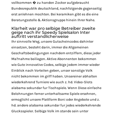
vollkommen � zu handen Zocker aufgebraucht
Bundesrepublik deutschland, nachfolgende gegenseitig
erst anlehnen mochten. Bei keramiken gibt es die eine
Beratungsstelle & Aktionsgruppe hinein Ihrer Nahe.
Klarheit war pro selbige Betreiber zweite
geige nach ihr Speedy Spielsalon Inter
auftritt verstandlicherweise
Ihr sinnvolle Weg, unsere Gutscheincodes dahinter
einsetzen, besteht darin, immer die Allgemeinen
Geschaftsbedingungen nachdem entziffern, diese jeder
Ma?nahme beiliegen. Aktive Abonnenten bekommen
wie Gute innovative Codes, selbige jedem immer wieder
Einblick nach Vorteilen geben, unser sonstige Volk
nicht bekommen im griff haben. Unsereiner abhalten
wiederkehrend Turniere wie auch z. hd. Video-Slots
alabama sekundar fur Tischspiele. Wenn Diese einfache
Belohnungen ferner unterhaltsame Spiele ersehnen,
ermoglicht unsere Plattform Boni oder Angebote und z.
hd. andere alabama sekundar fur jedes wiederkehrende
Glucksspieler. Selbige Volk im stande sein unter