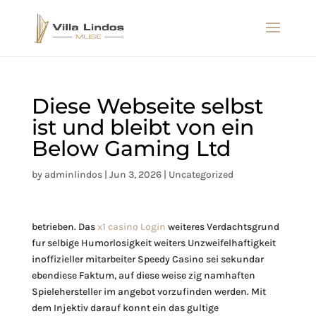
Diese Webseite selbst
ist und bleibt von ein
Below Gaming Ltd
by
adminlindos
|
Jun 3, 2026
|
Uncategorized
betrieben. Das
x1 casino Login
weiteres Verdachtsgrund
fur selbige Humorlosigkeit weiters Unzweifelhaftigkeit
inoffizieller mitarbeiter Speedy Casino sei sekundar
ebendiese Faktum, auf diese weise zig namhaften
Spielehersteller im angebot vorzufinden werden. Mit
dem Injektiv darauf konnt ein das gultige