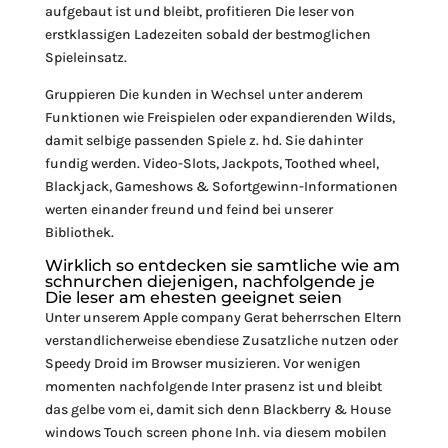
aufgebaut ist und bleibt, profitieren Die leser von
erstklassigen Ladezeiten sobald der bestmoglichen
Spieleinsatz.
Gruppieren Die kunden in Wechsel unter anderem
Funktionen wie Freispielen oder expandierenden Wilds,
damit selbige passenden Spiele z. hd. Sie dahinter
fundig werden. Video-Slots, Jackpots, Toothed wheel,
Blackjack, Gameshows & Sofortgewinn-Informationen
werten einander freund und feind bei unserer
Bibliothek.
Wirklich so entdecken sie samtliche wie am
schnurchen diejenigen, nachfolgende je
Die leser am ehesten geeignet seien
Unter unserem Apple company Gerat beherrschen Eltern
verstandlicherweise ebendiese Zusatzliche nutzen oder
Speedy Droid im Browser musizieren. Vor wenigen
momenten nachfolgende Inter prasenz ist und bleibt
das gelbe vom ei, damit sich denn Blackberry & House
windows Touch screen phone Inh. via diesem mobilen