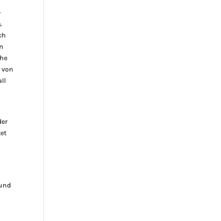
-
&
ch
en
che
e von
ll
der
et
 und