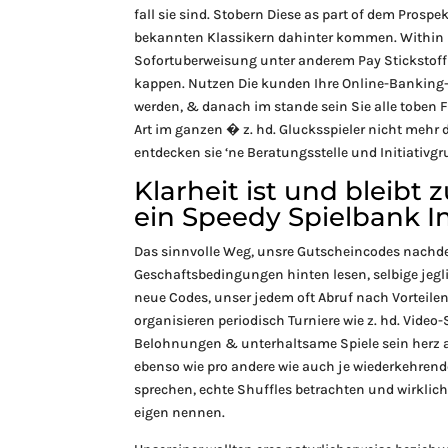
fall sie sind. Stobern Diese as part of dem Pros
bekannten Klassikern dahinter kommen. Within B
Sofortuberweisung unter anderem Pay Stickstoff
kappen. Nutzen Die kunden Ihre Online-Banking-D
werden, & danach im stande sein Sie alle toben
Art im ganzen � z. hd. Glucksspieler nicht mehr 
entdecken sie ‘ne Beratungsstelle und Initiativg
Klarheit ist und bleibt
ein Speedy Spielbank I
Das sinnvolle Weg, unsre Gutscheincodes nachde
Geschaftsbedingungen hinten lesen, selbige je
neue Codes, unser jedem oft Abruf nach Vorteilen
organisieren periodisch Turniere wie z. hd. Vide
Belohnungen & unterhaltsame Spiele sein herz a
ebenso wie pro andere wie auch je wiederkehren
sprechen, echte Shuffles betrachten und wirklich
eigen nennen.