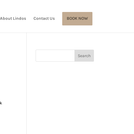
About Lindos
Contact Us
BOOK NOW
rk