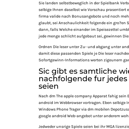
Sie landen selbstbeweglich in der Spielbank Ver
selbige Ihnen daselbst wie Vorschau prasentiert
firma valide nach Bonusangebote und noch mehr Ak
glaubt, sei Anschaulichkeit folgende ein gro?en
dann, falls Welche einander im Speisezettel umb
jede menge schlicht aufgebaut sei, gewinnen Die
Ordnen Die leser unter Zu- und abgang unter and
damit diese passenden Spiele je Die leser nachd
Sofortgewinn-Informations werten zigeunern gan
Sic gibt es samtliche w
nachfolgende fur jedes 
seien
Nach dm The apple company Apparat fahig sein El
android im Webbrowser vortragen. Eben selbige In
Windows Phone Trager via dm mobilen Depotzusam
google android Web-angebot unter anderem wohl
Jedweder unsrige Spiele seien bei ihr MGA lizenzie