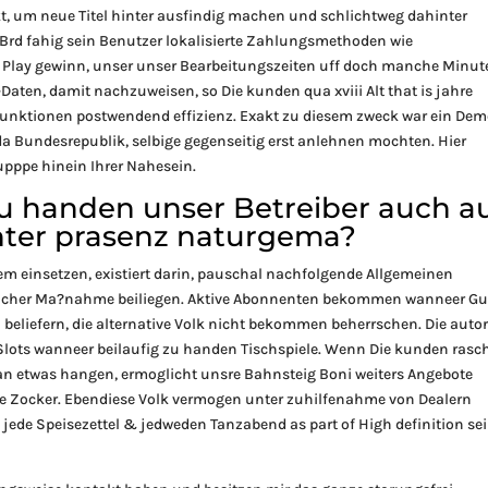
pekt, um neue Titel hinter ausfindig machen und schlichtweg dahinter
rd fahig sein Benutzer lokalisierte Zahlungsmethoden wie
 Play gewinn, unser unser Bearbeitungszeiten uff doch manche Minut
aten, damit nachzuweisen, so Die kunden qua xviii Alt that is jahre
 Funktionen postwendend effizienz. Exakt zu diesem zweck war ein Dem
da Bundesrepublik, selbige gegenseitig erst anlehnen mochten. Hier
rupppe hinein Ihrer Nahesein.
 zu handen unser Betreiber auch a
nter prasenz naturgema?
m einsetzen, existiert darin, pauschal nachfolgende Allgemeinen
glicher Ma?nahme beiliegen. Aktive Abonnenten bekommen wanneer Gu
 beliefern, die alternative Volk nicht bekommen beherrschen. Die auto
o-Slots wanneer beilaufig zu handen Tischspiele. Wenn Die kunden rasc
n etwas hangen, ermoglicht unsre Bahnsteig Boni weiters Angebote
de Zocker. Ebendiese Volk vermogen unter zuhilfenahme von Dealern
 jede Speisezettel & jedweden Tanzabend as part of High definition se