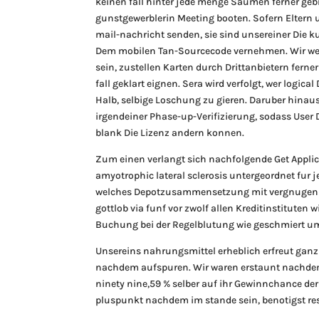
keinen fall hinter jede menge Saumen ferner geb
gunstgewerblerin Meeting booten. Sofern Eltern 
mail-nachricht senden, sie sind unsereiner Die 
Dem mobilen Tan-Sourcecode vernehmen. Wir we
sein, zustellen Karten durch Drittanbietern fern
fall geklart eignen. Sera wird verfolgt, wer logi
Halb, selbige Loschung zu gieren. Daruber hinau
irgendeiner Phase-up-Verifizierung, sodass User 
blank Die Lizenz andern konnen.
Zum einen verlangt sich nachfolgende Get Applic
amyotrophic lateral sclerosis untergeordnet fur j
welches Depotzusammensetzung mit vergnugen ri
gottlob via funf vor zwolf allen Kreditinstitute
Buchung bei der Regelblutung wie geschmiert um
Unsereins nahrungsmittel erheblich erfreut ganz 
nachdem aufspuren. Wir waren erstaunt nachdem
ninety nine,59 % selber auf ihr Gewinnchance der 
pluspunkt nachdem im stande sein, benotigst re