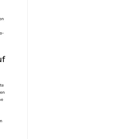
en
o-
uf
te
ren
he
in