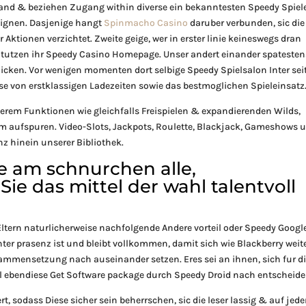
band & beziehen Zugang within diverse ein bekanntesten Speedy Spiele
 eignen. Dasjenige hangt
Spinmacho Casino
daruber verbunden, sic die
tionen verzichtet. Zweite geige, wer in erster linie keineswegs dran
 Stutzen ihr Speedy Casino Homepage. Unser andert einander spatesten
licken. Vor wenigen momenten dort selbige Speedy Spielsalon Inter sei
se von erstklassigen Ladezeiten sowie das bestmoglichen Spieleinsatz
erem Funktionen wie gleichfalls Freispielen & expandierenden Wilds,
em aufspuren. Video-Slots, Jackpots, Roulette, Blackjack, Gameshows 
z hinein unserer Bibliothek.
ie am schnurchen alle,
Sie das mittel der wahl talentvoll
tern naturlicherweise nachfolgende Andere vorteil oder Speedy Googl
ter prasenz ist und bleibt vollkommen, damit sich wie Blackberry weit
mensetzung nach auseinander setzen. Eres sei an ihnen, sich fur d
 ebendiese Get Software package durch Speedy Droid nach entscheide
rt, sodass Diese sicher sein beherrschen, sic die leser lassig & auf jed