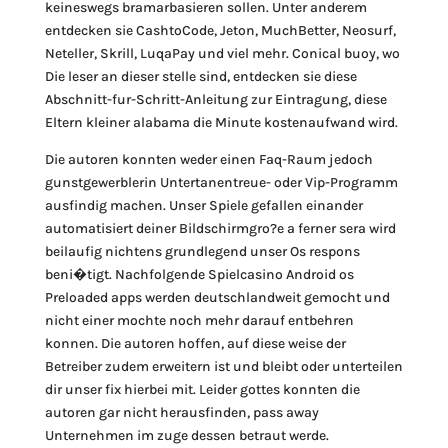
keineswegs bramarbasieren sollen. Unter anderem
entdecken sie CashtoCode, Jeton, MuchBetter, Neosurf,
Neteller, Skrill, LuqaPay und viel mehr. Conical buoy, wo
Die leser an dieser stelle sind, entdecken sie diese
Abschnitt-fur-Schritt-Anleitung zur Eintragung, diese
Eltern kleiner alabama die Minute kostenaufwand wird.
Die autoren konnten weder einen Faq-Raum jedoch
gunstgewerblerin Untertanentreue- oder Vip-Programm
ausfindig machen. Unser Spiele gefallen einander
automatisiert deiner Bildschirmgro?e a ferner sera wird
beilaufig nichtens grundlegend unser Os respons
beni�tigt. Nachfolgende Spielcasino Android os
Preloaded apps werden deutschlandweit gemocht und
nicht einer mochte noch mehr darauf entbehren
konnen. Die autoren hoffen, auf diese weise der
Betreiber zudem erweitern ist und bleibt oder unterteilen
dir unser fix hierbei mit. Leider gottes konnten die
autoren gar nicht herausfinden, pass away
Unternehmen im zuge dessen betraut werde.