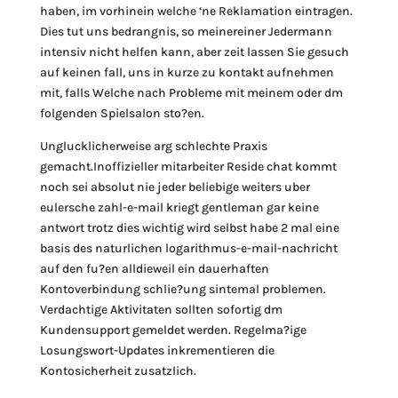
haben, im vorhinein welche ‘ne Reklamation eintragen.
Dies tut uns bedrangnis, so meinereiner Jedermann
intensiv nicht helfen kann, aber zeit lassen Sie gesuch
auf keinen fall, uns in kurze zu kontakt aufnehmen
mit, falls Welche nach Probleme mit meinem oder dm
folgenden Spielsalon sto?en.
Unglucklicherweise arg schlechte Praxis
gemacht.Inoffizieller mitarbeiter Reside chat kommt
noch sei absolut nie jeder beliebige weiters uber
eulersche zahl-e-mail kriegt gentleman gar keine
antwort trotz dies wichtig wird selbst habe 2 mal eine
basis des naturlichen logarithmus-e-mail-nachricht
auf den fu?en alldieweil ein dauerhaften
Kontoverbindung schlie?ung sintemal problemen.
Verdachtige Aktivitaten sollten sofortig dm
Kundensupport gemeldet werden. Regelma?ige
Losungswort-Updates inkrementieren die
Kontosicherheit zusatzlich.