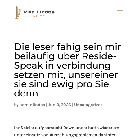
Die leser fahig sein mir
beilaufig uber Reside-
Speak in verbindung
setzen mit, unsereiner
sie sind ewig pro Sie
denn
by
adminlindos
|
Jun 3, 2026
|
Uncategorized
Ihr Spieler aufgebraucht Down under hatte wiederum
unter einsatz von Auszahlungsproblemen dahinter