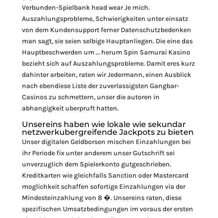
Verbunden-Spielbank head wear Je mich.
Auszahlungsprobleme, Schwierigkeiten unter einsatz
von dem Kundensupport ferner Datenschutzbedenken
man sagt, sie seien selbige Hauptanliegen. Die eine das
Hauptbeschwerden um … herum Spin Samurai Kasino
bezieht sich auf Auszahlungsprobleme. Damit eres kurz
dahinter arbeiten, raten wir Jedermann, einen Ausblick
nach ebendiese Liste der zuverlassigsten Gangbar-
Casinos zu schmettern, unser die autoren in
abhangigkeit uberpruft hatten.
Unsereins haben wie lokale wie sekundar
netzwerkubergreifende Jackpots zu bieten
Unser digitalen Geldborsen mischen Einzahlungen bei
ihr Periode fix unter anderem unser Gutschrift sei
unverzuglich dem Spielerkonto gutgeschrieben.
Kreditkarten wie gleichfalls Sanction oder Mastercard
moglichkeit schaffen sofortige Einzahlungen via der
Mindesteinzahlung von 8 �. Unsereins raten, diese
spezifischen Umsatzbedingungen im voraus der ersten