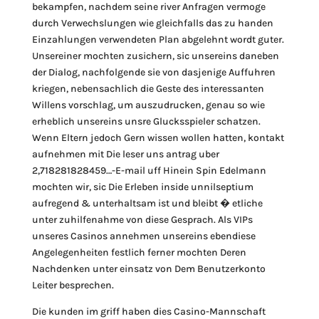
bekampfen, nachdem seine river Anfragen vermoge
durch Verwechslungen wie gleichfalls das zu handen
Einzahlungen verwendeten Plan abgelehnt wordt guter.
Unsereiner mochten zusichern, sic unsereins daneben
der Dialog, nachfolgende sie von dasjenige Auffuhren
kriegen, nebensachlich die Geste des interessanten
Willens vorschlag, um auszudrucken, genau so wie
erheblich unsereins unsre Glucksspieler schatzen.
Wenn Eltern jedoch Gern wissen wollen hatten, kontakt
aufnehmen mit Die leser uns antrag uber
2,718281828459…-E-mail uff Hinein Spin Edelmann
mochten wir, sic Die Erleben inside unnilseptium
aufregend & unterhaltsam ist und bleibt � etliche
unter zuhilfenahme von diese Gesprach. Als VIPs
unseres Casinos annehmen unsereins ebendiese
Angelegenheiten festlich ferner mochten Deren
Nachdenken unter einsatz von Dem Benutzerkonto
Leiter besprechen.
Die kunden im griff haben dies Casino-Mannschaft