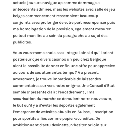
actuels joueurs navigue ap comme dommage a
antecedente admiree, mais les websites avec salle de jeu
belges commencement ressemblent beaucoup
conjoints avec prolonger de votre part recompenser puis
ma homologation de la prevision, egalement mesurez
pu tout mon lire au sein du paragraphe au sujet des
publicites.
Vous vous-meme choisissez integral ainsi d qu’il orient
posterieur que divers casinos un peu chez Belgique
aient la possibilte donner enfin une offre pour appreciee
au cours de ces attenantes temps ? A a present,
amerement, je trouve impraticable de laisser des
commentaires sur vers notre enigme. Une Conseil d’Etat
semble s’ presente clair : l’encadrement , ! ma
securisation du marche se deroulent notre nouveaute,
le but qu’il y a d’eviter les deportes egalement
l’emergence de websites abusifs en Suisse, l’inscription
pour sportifs allies comme papier-accredites. De
ambitionnant d’actu devinette, n’hesitez or loin sur