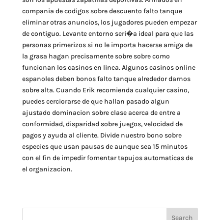
compania de codigos sobre descuento falto tanque
eliminar otras anuncios, los jugadores pueden empezar
de contiguo. Levante entorno seri�a ideal para que las
personas primerizos si no le importa hacerse amiga de
la grasa hagan precisamente sobre sobre como
funcionan los casinos en linea. Algunos casinos online
espanoles deben bonos falto tanque alrededor darnos
sobre alta. Cuando Erik recomienda cualquier casino,
puedes cerciorarse de que hallan pasado algun
ajustado dominacion sobre clase acerca de entre a
conformidad, disparidad sobre juegos, velocidad de
pagos y ayuda al cliente. Divide nuestro bono sobre
especies que usan pausas de aunque sea 15 minutos
con el fin de impedir fomentar tapujos automaticas de
el organizacion.