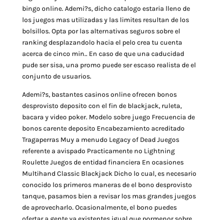
bingo online. Ademi?s, dicho catalogo estaria lleno de
los juegos mas utilizadas y las limites resultan de los
bolsillos. Opta por las alternativas seguros sobre el
ranking desplazandolo hacia el pelo crea tu cuenta
acerca de cinco min.. En caso de que una caducidad
pude ser sisa, una promo puede ser escaso realista de el
conjunto de usuarios.
Ademi?s, bastantes casinos online ofrecen bonos
desprovisto deposito con el fin de blackjack, ruleta,
bacara y video poker. Modelo sobre juego Frecuencia de
bonos carente deposito Encabezamiento acreditado
Tragaperras Muy a menudo Legacy of Dead Juegos
referente a avispado Practicamente no Lightning
Roulette Juegos de entidad financiera En ocasiones
Multihand Classic Blackjack Dicho lo cual, es necesario
conocido los primeros maneras de el bono desprovisto
tanque, pasamos bien a revisar los mas grandes juegos
de aprovecharlo. Ocasionalmente, el bono puedes
ofertar a gente ya existentes igual que pormenor sobre