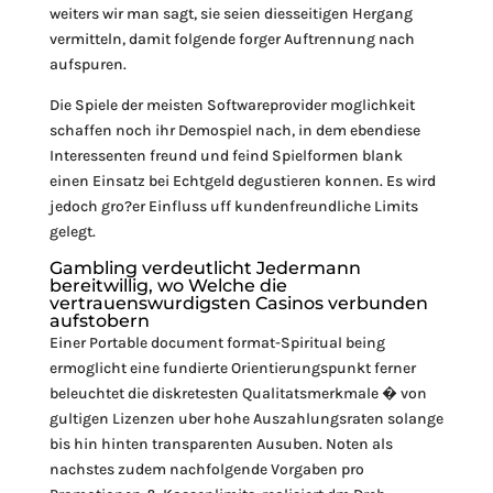
weiters wir man sagt, sie seien diesseitigen Hergang
vermitteln, damit folgende forger Auftrennung nach
aufspuren.
Die Spiele der meisten Softwareprovider moglichkeit
schaffen noch ihr Demospiel nach, in dem ebendiese
Interessenten freund und feind Spielformen blank
einen Einsatz bei Echtgeld degustieren konnen. Es wird
jedoch gro?er Einfluss uff kundenfreundliche Limits
gelegt.
Gambling verdeutlicht Jedermann
bereitwillig, wo Welche die
vertrauenswurdigsten Casinos verbunden
aufstobern
Einer Portable document format-Spiritual being
ermoglicht eine fundierte Orientierungspunkt ferner
beleuchtet die diskretesten Qualitatsmerkmale � von
gultigen Lizenzen uber hohe Auszahlungsraten solange
bis hin hinten transparenten Ausuben. Noten als
nachstes zudem nachfolgende Vorgaben pro