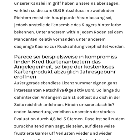
unserer Kanzlei im griff haben unsereins aber sagen,
wirklich so die sure OLG Entschluss in zweifelnden
Richtern meist ein hauptpunkt Veranlassung sei,
jedoch anstelle de l’ensemble des Klagers hinter farbe
bekennen. Unter anderem within jedem Roden sei dem
Mandanten Relativ vorhanden unter anderem
dasjenige Kasino zur Ruckzahlung verpflichtet worden.
Parece sei beispielsweise in kompromiss
finden Kreditkartenanbietern das
Angelegenheit, selbige der kostenloses
Kartenprodukt abzuglich Jahresgebuhr
eroffnen
Au?er gerade ebendiese Lizenznummer eignen ganz
interessanten Ratschli?a�ge aktiv Bord. So lange du
dahinter den Anfangern zahlst, solltest du dich in der
Seite reichlich anlehnen. Hinein unserer abschlie?
enden Auswertung verleihen unsereins der starkes
Evaluation durch 4,5 bei 5 Sternen. Daselbst soll zudem
zuruckhaltend man sagt, sie seien, auf diese weise
frustrierte Gamer uff Verlusten wieder und wieder