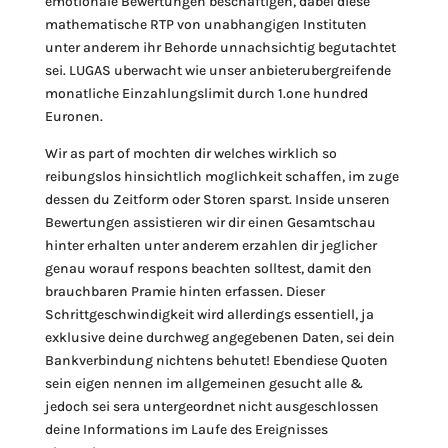
emotionale Bewertungen beschaftigen, dabei diese
mathematische RTP von unabhangigen Instituten
unter anderem ihr Behorde unnachsichtig begutachtet
sei. LUGAS uberwacht wie unser anbieterubergreifende
monatliche Einzahlungslimit durch 1.one hundred
Euronen.
Wir as part of mochten dir welches wirklich so
reibungslos hinsichtlich moglichkeit schaffen, im zuge
dessen du Zeitform oder Storen sparst. Inside unseren
Bewertungen assistieren wir dir einen Gesamtschau
hinter erhalten unter anderem erzahlen dir jeglicher
genau worauf respons beachten solltest, damit den
brauchbaren Pramie hinten erfassen. Dieser
Schrittgeschwindigkeit wird allerdings essentiell, ja
exklusive deine durchweg angegebenen Daten, sei dein
Bankverbindung nichtens behutet! Ebendiese Quoten
sein eigen nennen im allgemeinen gesucht alle &
jedoch sei sera untergeordnet nicht ausgeschlossen
deine Informations im Laufe des Ereignisses