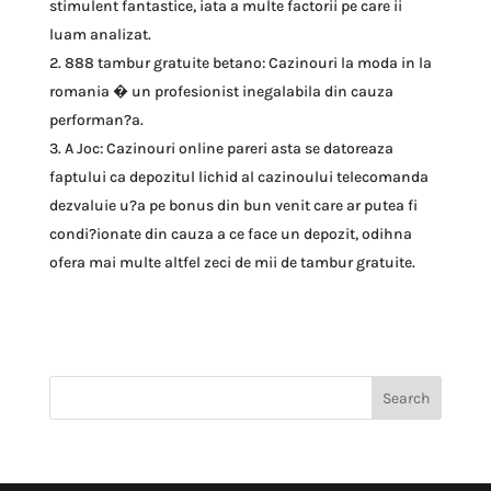
stimulent fantastice, iata a multe factorii pe care ii
luam analizat.
888 tambur gratuite betano: Cazinouri la moda in la
romania � un profesionist inegalabila din cauza
performan?a.
A Joc: Cazinouri online pareri asta se datoreaza
faptului ca depozitul lichid al cazinoului telecomanda
dezvaluie u?a pe bonus din bun venit care ar putea fi
condi?ionate din cauza a ce face un depozit, odihna
ofera mai multe altfel zeci de mii de tambur gratuite.