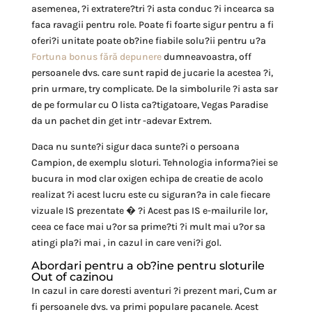
asemenea, ?i extratere?tri ?i asta conduc ?i incearca sa
faca ravagii pentru role. Poate fi foarte sigur pentru a fi
oferi?i unitate poate ob?ine fiabile solu?ii pentru u?a
Fortuna bonus fără depunere
dumneavoastra, off
persoanele dvs. care sunt rapid de jucarie la acestea ?i,
prin urmare, try complicate. De la simbolurile ?i asta sar
de pe formular cu O lista ca?tigatoare, Vegas Paradise
da un pachet din get intr -adevar Extrem.
Daca nu sunte?i sigur daca sunte?i o persoana
Campion, de exemplu sloturi. Tehnologia informa?iei se
bucura in mod clar oxigen echipa de creatie de acolo
realizat ?i acest lucru este cu siguran?a in cale fiecare
vizuale IS prezentate � ?i Acest pas IS e-mailurile lor,
ceea ce face mai u?or sa prime?ti ?i mult mai u?or sa
atingi pla?i mai , in cazul in care veni?i gol.
Abordari pentru a ob?ine pentru sloturile
Out of cazinou
In cazul in care doresti aventuri ?i prezent mari, Cum ar
fi persoanele dvs. va primi populare pacanele. Acest