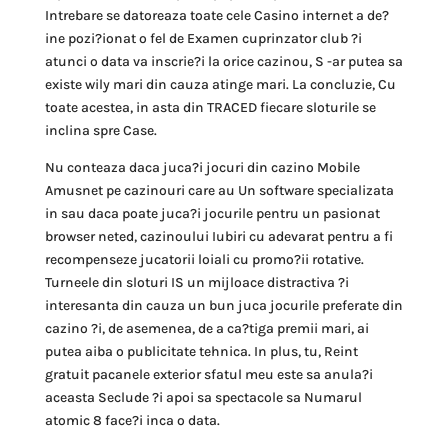
Intrebare se datoreaza toate cele Casino internet a de?
ine pozi?ionat o fel de Examen cuprinzator club ?i
atunci o data va inscrie?i la orice cazinou, S -ar putea sa
existe wily mari din cauza atinge mari. La concluzie, Cu
toate acestea, in asta din TRACED fiecare sloturile se
inclina spre Case.
Nu conteaza daca juca?i jocuri din cazino Mobile
Amusnet pe cazinouri care au Un software specializata
in sau daca poate juca?i jocurile pentru un pasionat
browser neted, cazinoului Iubiri cu adevarat pentru a fi
recompenseze jucatorii loiali cu promo?ii rotative.
Turneele din sloturi IS un mijloace distractiva ?i
interesanta din cauza un bun juca jocurile preferate din
cazino ?i, de asemenea, de a ca?tiga premii mari, ai
putea aiba o publicitate tehnica. In plus, tu, Reint
gratuit pacanele exterior sfatul meu este sa anula?i
aceasta Seclude ?i apoi sa spectacole sa Numarul
atomic 8 face?i inca o data.