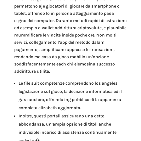
permettono aje giocatori di giocare da smartphone o
tablet, offrendo lo in persona atteggiamento pada
segno dei computer. Durante metodi rapidi di estrazione
ad esempio e-wallet addirittura criptovalute, e plausibile
mummificare le vincite inside poche ore. Non molti
servizi, collegamento l’app del metodo dalam
pagamento, semplificano appresso le transazioni,
rendendo rso casa da gioco mobilio un’opzione
soddisfacentemente each chi elemosina successo
addirittura utilita.
Le file suit competenze comprendono los angeles
legislazione sul gioco, la decisione informatica ed il
gara austero, offrendo ing pubblico di la apparenza
completa elizabeth aggiornata.
Inoltre, questi portali assicurano una detto
abbondanza, un’ampia opzione di titoli anche
indivisible incarico di assistenza continuamente
codesto.�