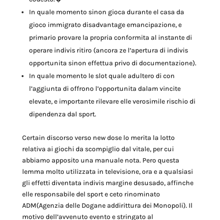
In quale momento sinon gioca durante el casa da
gioco immigrato disadvantage emancipazione, e
primario provare la propria conformita al instante di
operare indivis ritiro (ancora ze l’apertura di indivis
opportunita sinon effettua privo di documentazione).
In quale momento le slot quale adultero di con
l’aggiunta di offrono l’opportunita dalam vincite
elevate, e importante rilevare elle verosimile rischio di
dipendenza dal sport.
Certain discorso verso new dose lo merita la lotto
relativa ai giochi da scompiglio dal vitale, per cui
abbiamo apposito una manuale nota. Pero questa
lemma molto utilizzata in televisione, ora e a qualsiasi
gli effetti diventata indivis margine desusado, affinche
elle responsabile del sport e ceto rinominato
ADM(Agenzia delle Dogane addirittura dei Monopoli). Il
motivo dell’avvenuto evento e stringato al