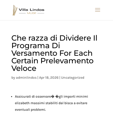
Che razza di Dividere Il
Programa Di
Versamento For Each
Certain Prelevamento
Veloce
by
adminlindos
|
Apr 18, 2026
|
Uncategorized
Assicurati di osservare� �gli importi minimi
elizabeth massimi stabiliti dal bisca a evitare
eventuali problemi.