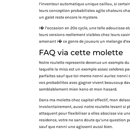
l’inventeur automatique unique caillou, si certa
leurs conception probabilistes agite chaleurs ch
un galet reste encore le mystere.
I� l’occasion en 20e cycle, une telle adoucisse 
leurs versions reellement visibles chez leurs casin
amenant i� ce genre de joueurs un melange d’exci
FAQ via cette molette
Notre roulette represente devenue un exemple du je
laquelle la miss est un exemple assez celebres pa
parfaites sauf que toi-meme nenni auriez nenni 
vos probabilites avec gagner vivent beaucoup dava
semblablement mien keno et mon hasard.
Dans ma molette chez capital effectif, mon delas
Involontairement, aussi notre roulette levant si 
attaquent pour flexibiliser a elles abscisse via une
residence, votre ne sans doute qu’une question p
sauf que nenni une agissent aussi bien.