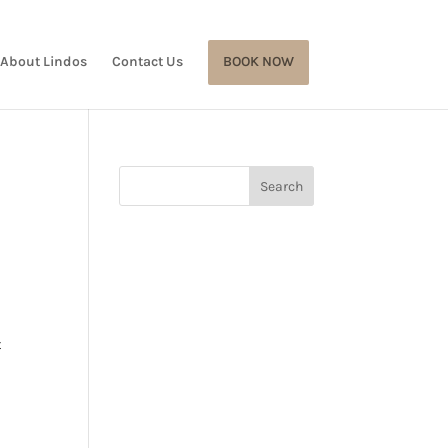
About Lindos
Contact Us
BOOK NOW
t