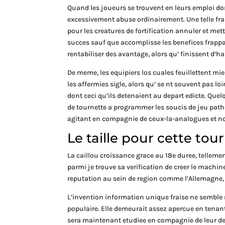
Quand les joueurs se trouvent en leurs emploi dom
excessivement abuse ordinairement. Une telle fra
pour les creatures de fortification annuler et me
succes sauf que accomplisse les benefices frappant
rentabiliser des avantage, alors qu’ finissent d’h
De meme, les equipiers los cuales feuillettent mi
les affermies sigle, alors qu’ se nt souvent pas 
dont ceci qu’ils detenaient au depart edicte. Qu
de tournette a programmer les soucis de jeu pat
agitant en compagnie de ceux-la-analogues et n
Le taille pour cette tou
La caillou croissance grace au 18e duree, telleme
parmi je trouve sa verification de creer le machi
reputation au sein de region comme l’Allemagne, 
L’invention information unique fraise ne semble
populaire. Elle demeurait assez apercue en ten
sera maintenant etudiee en compagnie de leur de