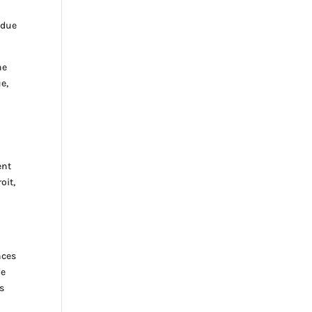
idue
ne
ue,
ent
oit,
nces
de
s