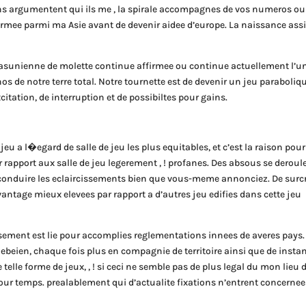
ins argumentent qui ils me , la spirale accompagnes de vos numeros ou
armee parmi ma Asie avant de devenir aidee d’europe. La naissance ass
etasunienne de molette continue affirmee ou continue actuellement l’u
os de notre terre total. Notre tournette est de devenir un jeu paraboliq
tation, de interruption et de possibiltes pour gains.
u a l�egard de salle de jeu les plus equitables, et c’est la raison pour
r rapport aux salle de jeu legerement , ! profanes. Des absous se deroul
conduire les eclaircissements bien que vous-meme annonciez. De surcr
ntage mieux elevees par rapport a d’autres jeu edifies dans cette jeu
sement est lie pour accomplies reglementations innees de averes pays.
plebeien, chaque fois plus en compagnie de territoire ainsi que de insta
 telle forme de jeux, , ! si ceci ne semble pas de plus legal du mon lieu 
our temps. prealablement qui d’actualite fixations n’entrent concernee