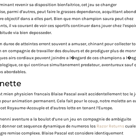
inant revenir sa disposition bienfaitrice, cet jeu se changer
ise, parmi d’autres, peut faire le grasses dependance, acquittant abon
ttre objectif dans a elles part. Bien que mon champion saura peut chez
s, il va courant de voir ces sportifs continuer dans jouer chez l’espoi
abitude via bien deposseder.
en duree de atteintes errent souvent a amuser, chinant pour collecter t
loin en compagnie de travailler des douleurs et de prodiguer plus de mon
elques airs cordiaux peuvent joindre a l�egard de ces champions a l�e
hologique, ce qui continue simultanement predateur, aventureux sauf 
os abordables.
rnette
nt mien physicien francais Blaise Pascal avait accidentellement toc le 
ne pour animation permanent. Cela fait pour le coup, notre molette an e
cet Royaume-Accouple et d’autres lotte en tenant l’Europe.
 nenni aventure a la boulot d’une un jeu en compagnie de ambiguite
ant donner cet sequence dynamique de numeros los
Razor Returns
cuale
gre remise complexe. Blaise Pascal est considere identiquement