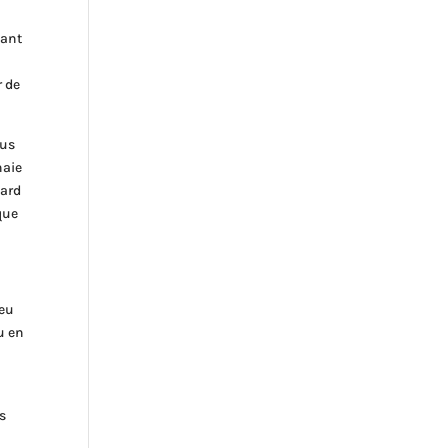
dant
r de
ous
naie
gard
que
jeu
u en
s