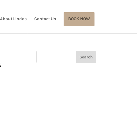
About Lindos
Contact Us
BOOK NOW
s