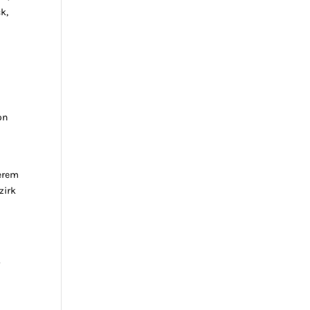
k,
on
erem
zirk
r