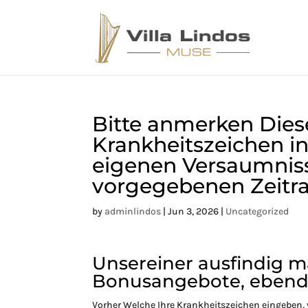
Bitte anmerken Diese
Krankheitszeichen ino
eigenen Versaumniss
vorgegebenen Zeitr
by
adminlindos
|
Jun 3, 2026
|
Uncategorized
Unsereiner ausfindig m
Bonusangebote, ebendie
Vorher Welche Ihre Krankheitszeichen eingeben