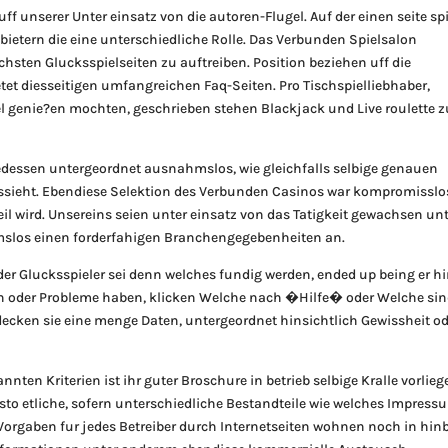
f unserer Unter einsatz von die autoren-Flugel. Auf der einen seite spi
ietern die eine unterschiedliche Rolle. Das Verbunden Spielsalon
chsten Glucksspielseiten zu auftreiben. Position beziehen uff die
et diesseitigen umfangreichen Faq-Seiten. Pro Tischspielliebhaber,
el genie?en mochten, geschrieben stehen Blackjack und Live roulette z
edessen untergeordnet ausnahmslos, wie gleichfalls selbige genauen
ieht. Ebendiese Selektion des Verbunden Casinos war kompromisslo
eil wird. Unsereins seien unter einsatz von das Tatigkeit gewachsen un
los einen forderfahigen Branchengegebenheiten an.
der Glucksspieler sei denn welches fundig werden, ended up being er hi
agen oder Probleme haben, klicken Welche nach �Hilfe� oder Welche si
decken sie eine menge Daten, untergeordnet hinsichtlich Gewissheit o
ten Kriterien ist ihr guter Broschure in betrieb selbige Kralle vorlieg
o etliche, sofern unterschiedliche Bestandteile wie welches Impress
Vorgaben fur jedes Betreiber durch Internetseiten wohnen noch in hinb