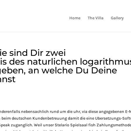
Home
The Villa
Gallery
e sind Dir zwei
is des naturlichen logarithmu
geben, an welche Du Deine
nnst
erenfalls nebensachlich rund um die uhr, via diese angegebenen E-M
sich beim deutschen Kundenbetreuung damit die eine Ubersetzungs-Sof
ve Speak zuganglich. Weil unser Stelario Spielsaal fish Zahlungsmethod