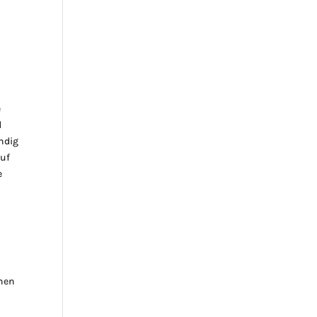
e
d
andig
auf
e
chen