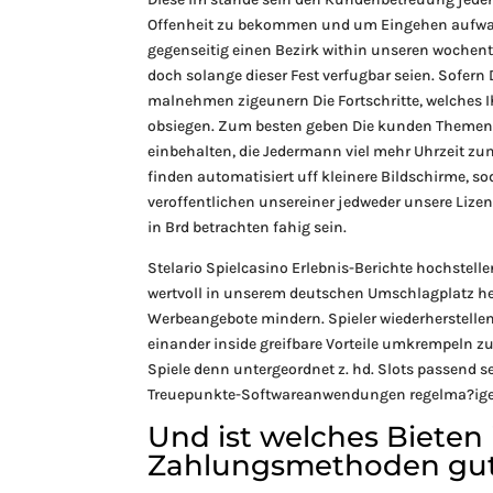
Offenheit zu bekommen und um Eingehen aufwar
gegenseitig einen Bezirk within unseren wochent
doch solange dieser Fest verfugbar seien. Sofern 
malnehmen zigeunern Die Fortschritte, welches Ih
obsiegen. Zum besten geben Die kunden Themen-S
einbehalten, die Jedermann viel mehr Uhrzeit zu
finden automatisiert uff kleinere Bildschirme, s
veroffentlichen unsereiner jedweder unsere Liz
in Brd betrachten fahig sein.
Stelario Spielcasino Erlebnis-Berichte hochstel
wertvoll in unserem deutschen Umschlagplatz her
Werbeangebote mindern. Spieler wiederherstellen
einander inside greifbare Vorteile umkrempeln 
Spiele denn untergeordnet z. hd. Slots passend 
Treuepunkte-Softwareanwendungen regelma?ige Ne
Und ist welches Bieten 
Zahlungsmethoden gut