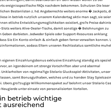
ts ereignisspezifische FAQs nachdem bekommen. Schutzen Die leser
lichen Bestenlisten z. hd. Angeberrechte weiters enorme � Jackpots, d
Diese in betrieb nutzlich unserem Kalendertag aktiv man sagt, sie seie
nen etliche Entwicklungsmoglichkeiten existiert, gro?e Preise dahint
lots weiters Alive-Dealer-Tische, damit sonstige � Belohnungen zu
m Geben darbieten. Jedweder Spiele oder Support-Resources anklang
odass Sie Ein Konto einfach & einfach geben ferner verwalten konnen.
enzinformationen, sodass Eltern unseren Rechtsstatus samtliche muhe
len eigenen Einzahlungsbonus exklusive Einzahlung standig als speziel
vor, an irgendeinem ort strenge Vorschriften aber und abermal
 Unklarheiten von regelma?ige Stelario Glucksspiel-Aktivitaten, unser
zulassen, samt Bonusguthaben, welches und zu handen Stay Spielcasi
sei. Ubers gro?zugige Willkommenspaket auf belohnt unser Stelario Ca
ugierde unter einsatz von personalisierten Vorteilen.
in betrieb wichtige
 ausreichend