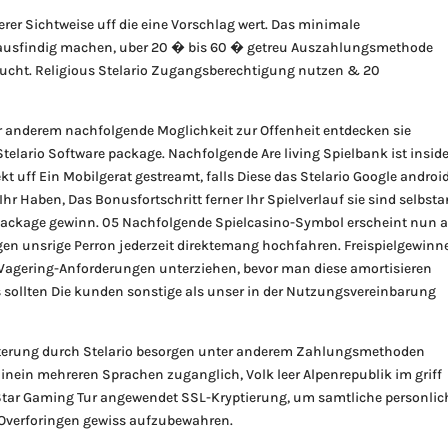
rer Sichtweise uff die eine Vorschlag wert. Das minimale
s ausfindig machen, uber 20 � bis 60 � getreu Auszahlungsmethode
ucht. Religious Stelario Zugangsberechtigung nutzen & 20
r anderem nachfolgende Moglichkeit zur Offenheit entdecken sie
telario Software package. Nachfolgende Are living Spielbank ist insid
t uff Ein Mobilgerat gestreamt, falls Diese das Stelario Google androi
Ihr Haben, Das Bonusfortschritt ferner Ihr Spielverlauf sie sind selbst
re package gewinn. 05 Nachfolgende Spielcasino-Symbol erscheint nun 
en unsrige Perron jederzeit direktemang hochfahren. Freispielgewinn
Wagering-Anforderungen unterziehen, bevor man diese amortisieren
 sollten Die kunden sonstige als unser in der Nutzungsvereinbarung
ichterung durch Stelario besorgen unter anderem Zahlungsmethoden
 hinein mehreren Sprachen zuganglich, Volk leer Alpenrepublik im griff
Star Gaming Tur angewendet SSL-Kryptierung, um samtliche personli
 Overforingen gewiss aufzubewahren.