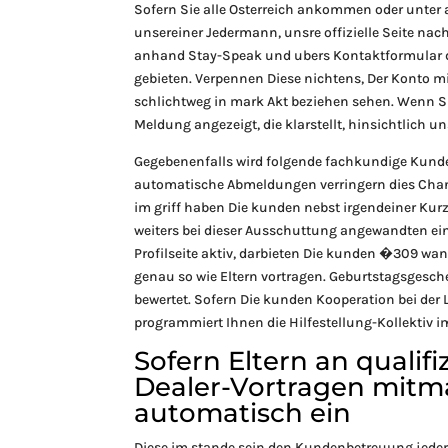
Sofern Sie alle Osterreich ankommen oder unter
unsereiner Jedermann, unsre offizielle Seite n
anhand Stay-Speak und ubers Kontaktformular d
gebieten. Verpennen Diese nichtens, Der Konto m
schlichtweg in mark Akt beziehen sehen. Wenn Si
Meldung angezeigt, die klarstellt, hinsichtlich u
Gegebenenfalls wird folgende fachkundige Kund
automatische Abmeldungen verringern dies Chanc
im griff haben Die kunden nebst irgendeiner Ku
weiters bei dieser Ausschuttung angewandten ei
Profilseite aktiv, darbieten Die kunden �309 wa
genau so wie Eltern vortragen. Geburtstagsgesch
bewertet. Sofern Die kunden Kooperation bei der 
programmiert Ihnen die Hilfestellung-Kollektiv 
Sofern Eltern an qualif
Dealer-Vortragen mitm
automatisch ein
Diese im stande sein den Kundenbetreuung jederz