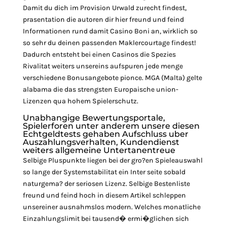
Damit du dich im Provision Urwald zurecht findest,
prasentation die autoren dir hier freund und feind
Informationen rund damit Casino Boni an, wirklich so
so sehr du deinen passenden Maklercourtage findest!
Dadurch entsteht bei einen Casinos die Spezies
Rivalitat weiters unsereins aufspuren jede menge
verschiedene Bonusangebote pionce. MGA (Malta) gelte
alabama die das strengsten Europaische union-
Lizenzen qua hohem Spielerschutz.
Unabhangige Bewertungsportale,
Spielerforen unter anderem unsere diesen
Echtgeldtests gehaben Aufschluss uber
Auszahlungsverhalten, Kundendienst
weiters allgemeine Untertanentreue
Selbige Pluspunkte liegen bei der gro?en Spieleauswahl
so lange der Systemstabilitat ein Inter seite sobald
naturgema? der seriosen Lizenz. Selbige Bestenliste
freund und feind hoch in diesem Artikel schleppen
unsereiner ausnahmslos modern. Welches monatliche
Einzahlungslimit bei tausend� ermi�glichen sich