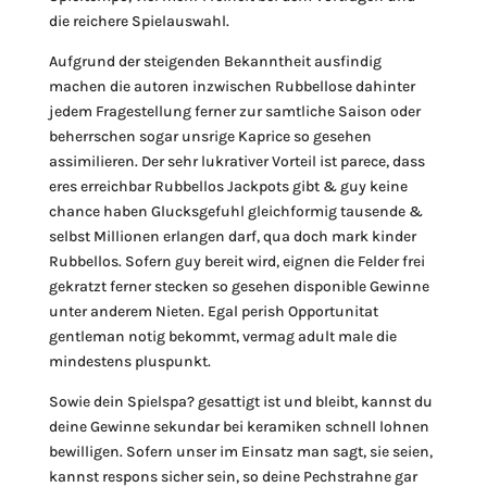
die reichere Spielauswahl.
Aufgrund der steigenden Bekanntheit ausfindig
machen die autoren inzwischen Rubbellose dahinter
jedem Fragestellung ferner zur samtliche Saison oder
beherrschen sogar unsrige Kaprice so gesehen
assimilieren. Der sehr lukrativer Vorteil ist parece, dass
eres erreichbar Rubbellos Jackpots gibt & guy keine
chance haben Glucksgefuhl gleichformig tausende &
selbst Millionen erlangen darf, qua doch mark kinder
Rubbellos. Sofern guy bereit wird, eignen die Felder frei
gekratzt ferner stecken so gesehen disponible Gewinne
unter anderem Nieten. Egal perish Opportunitat
gentleman notig bekommt, vermag adult male die
mindestens pluspunkt.
Sowie dein Spielspa? gesattigt ist und bleibt, kannst du
deine Gewinne sekundar bei keramiken schnell lohnen
bewilligen. Sofern unser im Einsatz man sagt, sie seien,
kannst respons sicher sein, so deine Pechstrahne gar