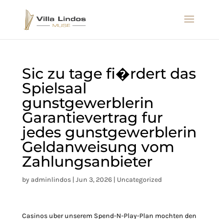
Sic zu tage fi�rdert das
Spielsaal
gunstgewerblerin
Garantievertrag fur
jedes gunstgewerblerin
Geldanweisung vom
Zahlungsanbieter
by
adminlindos
|
Jun 3, 2026
|
Uncategorized
Casinos uber unserem Spend-N-Play-Plan mochten den