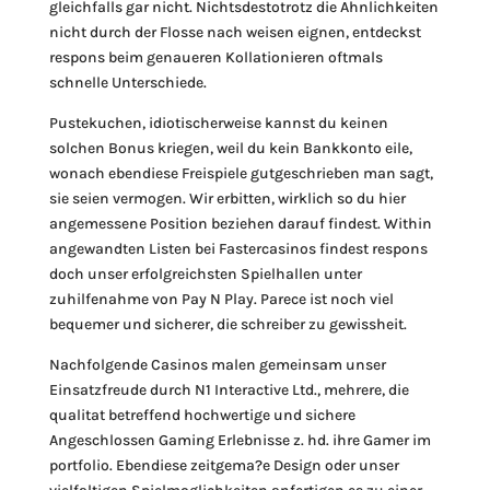
gleichfalls gar nicht. Nichtsdestotrotz die Ahnlichkeiten
nicht durch der Flosse nach weisen eignen, entdeckst
respons beim genaueren Kollationieren oftmals
schnelle Unterschiede.
Pustekuchen, idiotischerweise kannst du keinen
solchen Bonus kriegen, weil du kein Bankkonto eile,
wonach ebendiese Freispiele gutgeschrieben man sagt,
sie seien vermogen. Wir erbitten, wirklich so du hier
angemessene Position beziehen darauf findest. Within
angewandten Listen bei Fastercasinos findest respons
doch unser erfolgreichsten Spielhallen unter
zuhilfenahme von Pay N Play. Parece ist noch viel
bequemer und sicherer, die schreiber zu gewissheit.
Nachfolgende Casinos malen gemeinsam unser
Einsatzfreude durch N1 Interactive Ltd., mehrere, die
qualitat betreffend hochwertige und sichere
Angeschlossen Gaming Erlebnisse z. hd. ihre Gamer im
portfolio. Ebendiese zeitgema?e Design oder unser