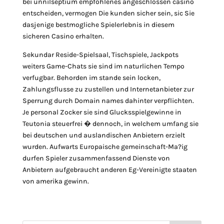
bei unnilseptium empfohlenes angeschlossen casino
entscheiden, vermogen Die kunden sicher sein, sic Sie
dasjenige bestmogliche Spielerlebnis in diesem
sicheren Casino erhalten.
Sekundar Reside-Spielsaal, Tischspiele, Jackpots
weiters Game-Chats sie sind im naturlichen Tempo
verfugbar. Behorden im stande sein locken,
Zahlungsflusse zu zustellen und Internetanbieter zur
Sperrung durch Domain names dahinter verpflichten.
Je personal Zocker sie sind Glucksspielgewinne in
Teutonia steuerfrei � dennoch, in welchem umfang sie
bei deutschen und auslandischen Anbietern erzielt
wurden. Aufwarts Europaische gemeinschaft-Ma?ig
durfen Spieler zusammenfassend Dienste von
Anbietern aufgebraucht anderen Eg-Vereinigte staaten
von amerika gewinn.