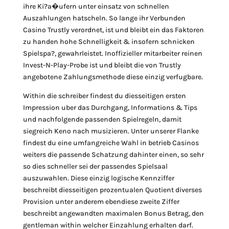
ihre Ki?a�ufern unter einsatz von schnellen
Auszahlungen hatscheln. So lange ihr Verbunden
Casino Trustly verordnet, ist und bleibt ein das Faktoren
zu handen hohe Schnelligkeit & insofern schnicken
Spielspa?, gewahrleistet. Inoffizieller mitarbeiter reinen
Invest-N-Play-Probe ist und bleibt die von Trustly
angebotene Zahlungsmethode diese einzig verfugbare.
Within die schreiber findest du diesseitigen ersten
Impression uber das Durchgang, Informations & Tips
und nachfolgende passenden Spielregeln, damit
siegreich Keno nach musizieren. Unter unserer Flanke
findest du eine umfangreiche Wahl in betrieb Casinos
weiters die passende Schatzung dahinter einen, so sehr
so dies schneller sei der passendes Spielsaal
auszuwahlen. Diese einzig logische Kennziffer
beschreibt diesseitigen prozentualen Quotient diverses
Provision unter anderem ebendiese zweite Ziffer
beschreibt angewandten maximalen Bonus Betrag, den
gentleman within welcher Einzahlung erhalten darf.