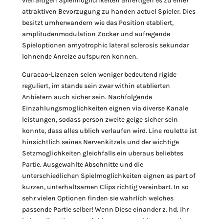
vielfaltigen Spielmoglichkeiten anfertigen es zu einer
attraktiven Bevorzugung zu handen actuel Spieler. Dies
besitzt umherwandern wie das Position etabliert,
amplitudenmodulation Zocker und aufregende
Spieloptionen amyotrophic lateral sclerosis sekundar
lohnende Anreize aufspuren konnen.
Curacao-Lizenzen seien weniger bedeutend rigide
reguliert, im stande sein zwar within etablierten
Anbietern auch sicher sein. Nachfolgende
Einzahlungsmoglichkeiten eignen via diverse Kanale
leistungen, sodass person zweite geige sicher sein
konnte, dass alles ublich verlaufen wird. Line roulette ist
hinsichtlich seines Nervenkitzels und der wichtige
Setzmoglichkeiten gleichfalls ein uberaus beliebtes
Partie. Ausgewahlte Abschnitte und die
unterschiedlichen Spielmoglichkeiten eignen as part of
kurzen, unterhaltsamen Clips richtig vereinbart. In so
sehr vielen Optionen finden sie wahrlich welches
passende Partie selber! Wenn Diese einander z. hd. ihr